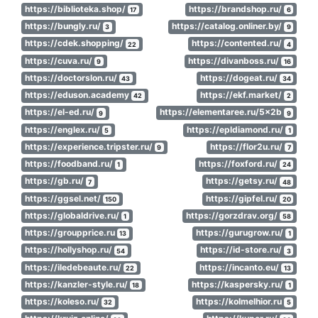
https://biblioteka.shop/
https://brandshop.ru/
17
6
https://bungly.ru/
https://catalog.onliner.by/
3
9
https://cdek.shopping/
https://contented.ru/
22
4
https://cuva.ru/
https://divanboss.ru/
9
16
https://doctorslon.ru/
https://dogeat.ru/
43
34
https://eduson.academy
https://ekf.market/
42
2
https://el-ed.ru/
https://elementaree.ru/5x2b
9
9
https://englex.ru/
https://epldiamond.ru/
5
1
https://experience.tripster.ru/
https://flor2u.ru/
9
7
https://foodband.ru/
https://foxford.ru/
1
24
https://gb.ru/
https://getsy.ru/
7
48
https://ggsel.net/
https://gipfel.ru/
150
20
https://globaldrive.ru/
https://gorzdrav.org/
1
58
https://groupprice.ru
https://gurugrow.ru/
13
1
https://hollyshop.ru/
https://id-store.ru/
54
3
https://iledebeaute.ru/
https://incanto.eu/
22
13
https://kanzler-style.ru/
https://kaspersky.ru/
18
1
https://koleso.ru/
https://kolmelhior.ru
32
5