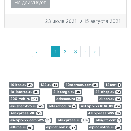
Не действует
23 июля 2021 → 15 августа 2021
«
‹
1
2
3
›
»
101tea.ru
123.ru
12storeez.com
12test
48
45
55
1
1c-interes.ru
2-berega.ru
21-shop.ru
35
45
24
220-volt.ru
adamas.ru
akson.ru
402
34
24
akusherstvo.ru
alfaschool.ru
AliExpress RU&CIS
165
8
410
Aliexpress VIP
AliExpress WW
55
99
aliexpress.com WW
aliexpress.ru
allright.com
27
329
7
alltime.ru
alpinabook.ru
alpindustria.ru
65
57
29