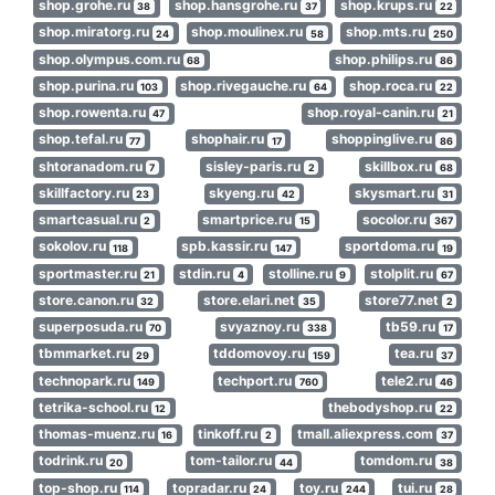
shop.grohe.ru
shop.hansgrohe.ru
shop.krups.ru
38
37
22
shop.miratorg.ru
shop.moulinex.ru
shop.mts.ru
24
58
250
shop.olympus.com.ru
shop.philips.ru
68
86
shop.purina.ru
shop.rivegauche.ru
shop.roca.ru
103
64
22
shop.rowenta.ru
shop.royal-canin.ru
47
21
shop.tefal.ru
shophair.ru
shoppinglive.ru
77
17
86
shtoranadom.ru
sisley-paris.ru
skillbox.ru
7
2
68
skillfactory.ru
skyeng.ru
skysmart.ru
23
42
31
smartcasual.ru
smartprice.ru
socolor.ru
2
15
367
sokolov.ru
spb.kassir.ru
sportdoma.ru
118
147
19
sportmaster.ru
stdin.ru
stolline.ru
stolplit.ru
21
4
9
67
store.canon.ru
store.elari.net
store77.net
32
35
2
superposuda.ru
svyaznoy.ru
tb59.ru
70
338
17
tbmmarket.ru
tddomovoy.ru
tea.ru
29
159
37
technopark.ru
techport.ru
tele2.ru
149
760
46
tetrika-school.ru
thebodyshop.ru
12
22
thomas-muenz.ru
tinkoff.ru
tmall.aliexpress.com
16
2
37
todrink.ru
tom-tailor.ru
tomdom.ru
20
44
38
top-shop.ru
topradar.ru
toy.ru
tui.ru
114
24
244
28