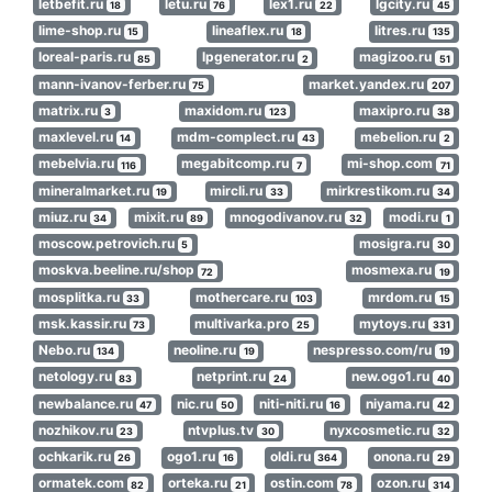
letbefit.ru
letu.ru
lex1.ru
lgcity.ru
18
76
22
45
lime-shop.ru
lineaflex.ru
litres.ru
15
18
135
loreal-paris.ru
lpgenerator.ru
magizoo.ru
85
2
51
mann-ivanov-ferber.ru
market.yandex.ru
75
207
matrix.ru
maxidom.ru
maxipro.ru
3
123
38
maxlevel.ru
mdm-complect.ru
mebelion.ru
14
43
2
mebelvia.ru
megabitcomp.ru
mi-shop.com
116
7
71
mineralmarket.ru
mircli.ru
mirkrestikom.ru
19
33
34
miuz.ru
mixit.ru
mnogodivanov.ru
modi.ru
34
89
32
1
moscow.petrovich.ru
mosigra.ru
5
30
moskva.beeline.ru/shop
mosmexa.ru
72
19
mosplitka.ru
mothercare.ru
mrdom.ru
33
103
15
msk.kassir.ru
multivarka.pro
mytoys.ru
73
25
331
Nebo.ru
neoline.ru
nespresso.com/ru
134
19
19
netology.ru
netprint.ru
new.ogo1.ru
83
24
40
newbalance.ru
nic.ru
niti-niti.ru
niyama.ru
47
50
16
42
nozhikov.ru
ntvplus.tv
nyxcosmetic.ru
23
30
32
ochkarik.ru
ogo1.ru
oldi.ru
onona.ru
26
16
364
29
ormatek.com
orteka.ru
ostin.com
ozon.ru
82
21
78
314