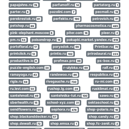
papajohns.ru
parfumoff.ru
partatorg.ru
78
14
1
parter.ru
pazolini.com
pecmall.ru
6
7
19
perekrestok.ru
perfekto.ru
petrovich.ru
81
190
31
petshop.ru
pharmacosmetica.ru
89
485
pink-elephant.moscow
piter.com
pleer.ru
6
16
2
pm.ru
poisondrop.ru
pokupki.market.yandex.ru
53
16
919
portofloral.ru
poryadok.ru
Printbar.ru
17
66
70
printclick.ru
printio.ru
prirodaural.ru
12
102
223
productlive.io
profmax.pro
ps-box.ru
8
99
5
puzzle-english.com
r-ulybka.ru
ralf.ru
34
69
33
ramayoga.ru
randewoo.ru
respublica.ru
43
86
64
rigla.ru
rivegauche.ru
ru-mi.com
59
730
35
ru.levi.com
rushop.lg.com
rusklimat.ru
50
28
23
santehmoll.ru
santehnika-tut.ru
sawo.ru
49
100
19
sberhealth.ru
school-xyz.com
sektaschool.ru
15
31
15
sendflowers.ru
sephora.ru
shop-polaris.ru
55
478
16
shop.blackanddecker.ru
shop.candy.ru
57
21
shop.dewalt.ru
shop.emsa.ru
shop.fc-zenit.ru
72
1
2