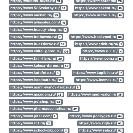
https://williams-oliver.ru/
https://wishmaster.me
19
20
https://www.585zolotoy.ru/
https://www.askent.ru/
34
19
https://www.auchan.ru/
https://www.autorus.ru/
25
19
https://www.aviasales.com/
10
https://www.beauty-shop.ru/
7
https://www.bethowen.ru/
https://www.bookvoed.ru
7
68
https://www.budzdorov.ru/
https://www.cdek.ru/ru/
59
1
https://www.chitai-gorod.ru/
https://www.e-1.ru/
105
4
https://www.finn-flare.ru/
https://www.joom.ru
30
18
https://www.kolesa-darom.ru
45
https://www.kotofoto.ru/
https://www.kupibilet.ru/
6
7
https://www.laredoute.ru/
https://www.leomax.ru/
77
8
https://www.mann-ivanov-ferber.ru/
5
https://www.maxidom.ru/
https://www.medi-salon.ru
28
35
https://www.petshop.ru/
53
https://www.pharmacosmetica.ru/
42
https://www.piter.com/
https://www.podrygka.ru/
2
64
https://www.rbt.ru/
https://www.rigla.ru/
21
62
https://www.school-xyz.com/
https://www.sela.ru/
3
52