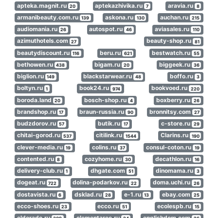
apteka.magnit.ru
aptekazhivika.ru
aravia.ru
20
7
8
armanibeauty.com.ru
askona.ru
auchan.ru
139
130
215
audiomania.ru
autospot.ru
aviasales.ru
26
46
110
azimuthotels.com
beauty-shop.ru
27
81
beautydiscount.ru
beru.ru
bestwatch.ru
116
621
55
bethowen.ru
bigam.ru
biggeek.ru
438
20
36
biglion.ru
blackstarwear.ru
boffo.ru
149
48
3
boltyn.ru
book24.ru
bookvoed.ru
1
974
220
boroda.land
bosch-shop.ru
boxberry.ru
20
4
26
brandshop.ru
braun-russia.ru
bronnitsy.com
17
90
27
budzdorov.ru
butik.ru
c-store.ru
57
17
29
chitai-gorod.ru
citilink.ru
Clarins.ru
537
1544
190
clever-media.ru
colins.ru
consul-coton.ru
19
37
19
contented.ru
cozyhome.ru
decathlon.ru
8
30
16
delivery-club.ru
dhgate.com
dinomama.ru
1
51
3
dogeat.ru
dolina-podarkov.ru
doma.uchi.ru
722
22
26
dostavista.ru
dsklad.ru
e-1.ru
ebay.com
6
28
13
25
ecco-shoes.ru
ecco.ru
ecolespb.ru
23
51
15
eldorado.ru
elementaree.ru
englishdom.com