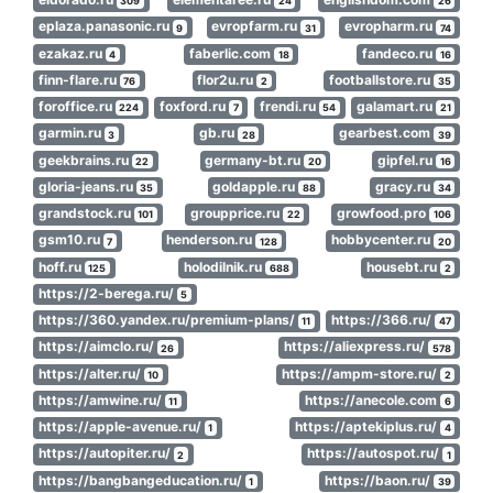
309
24
26
eplaza.panasonic.ru
evropfarm.ru
evropharm.ru
9
31
74
ezakaz.ru
faberlic.com
fandeco.ru
4
18
16
finn-flare.ru
flor2u.ru
footballstore.ru
76
2
35
foroffice.ru
foxford.ru
frendi.ru
galamart.ru
224
7
54
21
garmin.ru
gb.ru
gearbest.com
3
28
39
geekbrains.ru
germany-bt.ru
gipfel.ru
22
20
16
gloria-jeans.ru
goldapple.ru
gracy.ru
35
88
34
grandstock.ru
groupprice.ru
growfood.pro
101
22
106
gsm10.ru
henderson.ru
hobbycenter.ru
7
128
20
hoff.ru
holodilnik.ru
housebt.ru
125
688
2
https://2-berega.ru/
5
https://360.yandex.ru/premium-plans/
https://366.ru/
11
47
https://aimclo.ru/
https://aliexpress.ru/
26
578
https://alter.ru/
https://ampm-store.ru/
10
2
https://amwine.ru/
https://anecole.com
11
6
https://apple-avenue.ru/
https://aptekiplus.ru/
1
4
https://autopiter.ru/
https://autospot.ru/
2
1
https://bangbangeducation.ru/
https://baon.ru/
1
39