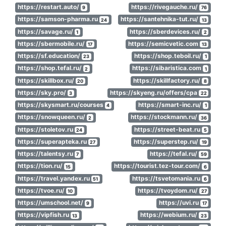
https://restart.auto/
https://rivegauche.ru/
9
76
https://samson-pharma.ru
https://santehnika-tut.ru/
24
13
https://savage.ru/
https://sberdevices.ru/
1
2
https://sbermobile.ru/
https://semicvetic.com
17
13
https://sf.education/
https://shop.teboil.ru/
23
1
https://shop.tefal.ru/
https://sibaristica.com
2
1
https://skillbox.ru/
https://skillfactory.ru/
20
8
https://sky.pro/
https://skyeng.ru/offers/cpa
3
22
https://skysmart.ru/courses
https://smart-inc.ru/
4
1
https://snowqueen.ru/
https://stockmann.ru/
2
36
https://stoletov.ru
https://street-beat.ru
24
5
https://superapteka.ru
https://superstep.ru/
27
19
https://talentsy.ru
https://tefal.ru/
7
59
https://tion.ru/
https://tourist.tez-tour.com/
15
6
https://travel.yandex.ru
https://tsvetomania.ru
51
6
https://tvoe.ru/
https://tvoydom.ru/
10
27
https://umschool.net/
https://uvi.ru
9
17
https://vipfish.ru
https://webium.ru/
13
23