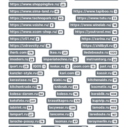
https://www.shoppinglive.ru/
25
https://www.sima-land.ru
https://www.tapiboo.ru
41
1
https://www.technopark.ru/
https://www.tutu.ru
60
22
https://www.voishe.ru/
https://www.winelab.ru/
2
16
https://www.xcom-shop.ru/
https://youtravel.me/
77
10
https://z51.ru/
https://zarina.ru/
2
24
https://zdravcity.ru/
https://zhilibyli.ru
74
2
iherb.com
Ikea.ru
iledebeaute.ru
176
20
1320
imodern.ru
imperiatechno.ru
instrumtorg.ru
29
12
20
iport.ru
IQOS
isolux.ru
joom.com
just.ru
25
1
3
13
32
kanzler-style.ru
kari.com
kassir.ru
20
21
14
kerastase.ru
kiabi.ru
kitchenaids.ru
30
13
17
kitchentrade.ru
kniknak.ru
kocmetix.ru
18
22
67
kolesa-darom.ru
koleso.ru
korablik.ru
64
10
939
kotofoto.ru
krasotkapro.ru
kupivip.ru
241
570
403
labirint.ru
lacywear.ru
lamoda.ru
54
136
650
lampart.ru
lancome.ru
laredoute.ru
27
1
187
laroche-posay.ru
leomax.ru
leroymerlin.ru
78
87
15