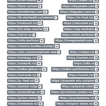
https://kruiz.online/
https://kuper.ru/
68
36
https://lecar.ru/main
https://lesyanebo.com
5
1
https://levelkitchen.com
https://lingualeo.com/ru
13
7
https://lk.sberhealth.ru/telemed
https://m-food.ru/
1
17
https://maksavit.ru/
https://mbschool.ru/
72
13
https://mi-shop.com/ru/
https://mip.institute/
24
7
https://mircli.ru/
https://mitm.institute/
1
8
https://mitu.institute/
https://mnogomebeli.com/
10
31
https://moskva.beeline.ru/shop/
41
https://mts.ru/personal/esim-new
https://nadpo.ru/
1
1
https://netology.ru/
https://nonton.ru/
57
14
https://ochkarik.ru/
https://ollis.ru
30
7
https://online.globus.ru
https://online.synchronize.ru/
31
3
https://ostrovok.ru/
https://ozerki.ru/
2
51
https://p-food.ru/
https://payment.mts.ru/cyber
17
1
https://pedant.ru/gs
https://playerok.com/
8
14
https://poisondrop.ru/
https://practicum.yandex.ru/
5
44
https://priem.menu/
https://psychodemia.ru/
2
7
https://randewoo.ru/
https://respect-shoes.ru/
16
16