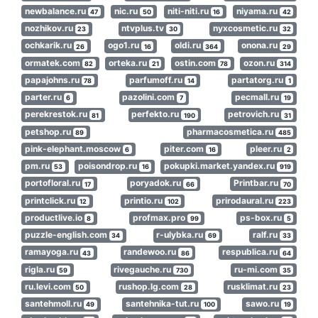
newbalance.ru
nic.ru
niti-niti.ru
niyama.ru
47
50
16
42
nozhikov.ru
ntvplus.tv
nyxcosmetic.ru
23
30
32
ochkarik.ru
ogo1.ru
oldi.ru
onona.ru
26
16
364
29
ormatek.com
orteka.ru
ostin.com
ozon.ru
82
21
78
314
papajohns.ru
parfumoff.ru
partatorg.ru
78
14
1
parter.ru
pazolini.com
pecmall.ru
6
7
19
perekrestok.ru
perfekto.ru
petrovich.ru
81
190
31
petshop.ru
pharmacosmetica.ru
89
485
pink-elephant.moscow
piter.com
pleer.ru
6
16
2
pm.ru
poisondrop.ru
pokupki.market.yandex.ru
53
16
919
portofloral.ru
poryadok.ru
Printbar.ru
17
66
70
printclick.ru
printio.ru
prirodaural.ru
12
102
223
productlive.io
profmax.pro
ps-box.ru
8
99
5
puzzle-english.com
r-ulybka.ru
ralf.ru
34
69
33
ramayoga.ru
randewoo.ru
respublica.ru
43
86
64
rigla.ru
rivegauche.ru
ru-mi.com
59
730
35
ru.levi.com
rushop.lg.com
rusklimat.ru
50
28
23
santehmoll.ru
santehnika-tut.ru
sawo.ru
49
100
19