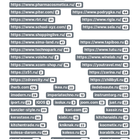
https://www.pharmacosmetica.ru/
42
https://www.piter.com/
https://www.podrygka.ru/
2
64
https://www.rbt.ru/
https://www.rigla.ru/
31
62
https://www.school-xyz.com/
https://www.sela.ru/
3
62
https://www.shoppinglive.ru/
25
https://www.sima-land.ru
https://www.tapiboo.ru
41
1
https://www.technopark.ru/
https://www.tutu.ru
60
22
https://www.voishe.ru/
https://www.winelab.ru/
2
16
https://www.xcom-shop.ru/
https://youtravel.me/
79
10
https://z51.ru/
https://zarina.ru/
2
24
https://zdravcity.ru/
https://zhilibyli.ru
74
2
iherb.com
Ikea.ru
iledebeaute.ru
176
20
1320
imodern.ru
imperiatechno.ru
instrumtorg.ru
29
12
20
iport.ru
IQOS
isolux.ru
joom.com
just.ru
25
1
3
13
32
kanzler-style.ru
kari.com
kassir.ru
20
21
14
kerastase.ru
kiabi.ru
kitchenaids.ru
30
13
17
kitchentrade.ru
kniknak.ru
kocmetix.ru
18
22
67
kolesa-darom.ru
koleso.ru
korablik.ru
64
10
939