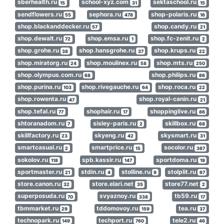
sberhealth.ru
school-xyz.com
sektaschool.ru
15
31
15
sendflowers.ru
sephora.ru
shop-polaris.ru
55
478
16
shop.blackanddecker.ru
shop.candy.ru
57
21
shop.dewalt.ru
shop.emsa.ru
shop.fc-zenit.ru
72
1
2
shop.grohe.ru
shop.hansgrohe.ru
shop.krups.ru
38
37
22
shop.miratorg.ru
shop.moulinex.ru
shop.mts.ru
24
58
250
shop.olympus.com.ru
shop.philips.ru
68
86
shop.purina.ru
shop.rivegauche.ru
shop.roca.ru
103
64
22
shop.rowenta.ru
shop.royal-canin.ru
47
21
shop.tefal.ru
shophair.ru
shoppinglive.ru
77
17
86
shtoranadom.ru
sisley-paris.ru
skillbox.ru
7
2
68
skillfactory.ru
skyeng.ru
skysmart.ru
23
42
31
smartcasual.ru
smartprice.ru
socolor.ru
2
15
367
sokolov.ru
spb.kassir.ru
sportdoma.ru
118
147
19
sportmaster.ru
stdin.ru
stolline.ru
stolplit.ru
21
4
9
67
store.canon.ru
store.elari.net
store77.net
32
35
2
superposuda.ru
svyaznoy.ru
tb59.ru
70
338
17
tbmmarket.ru
tddomovoy.ru
tea.ru
29
159
37
technopark.ru
techport.ru
tele2.ru
149
760
46