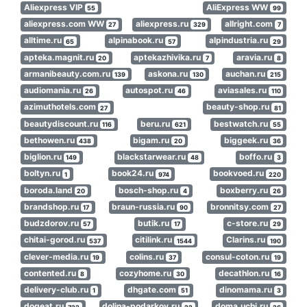
Aliexpress VIP
AliExpress WW
55
99
aliexpress.com WW
aliexpress.ru
allright.com
27
329
7
alltime.ru
alpinabook.ru
alpindustria.ru
65
57
29
apteka.magnit.ru
aptekazhivika.ru
aravia.ru
20
7
8
armanibeauty.com.ru
askona.ru
auchan.ru
139
130
215
audiomania.ru
autospot.ru
aviasales.ru
26
46
110
azimuthotels.com
beauty-shop.ru
27
81
beautydiscount.ru
beru.ru
bestwatch.ru
116
621
55
bethowen.ru
bigam.ru
biggeek.ru
438
20
36
biglion.ru
blackstarwear.ru
boffo.ru
149
48
3
boltyn.ru
book24.ru
bookvoed.ru
1
974
220
boroda.land
bosch-shop.ru
boxberry.ru
20
4
26
brandshop.ru
braun-russia.ru
bronnitsy.com
17
90
27
budzdorov.ru
butik.ru
c-store.ru
57
17
29
chitai-gorod.ru
citilink.ru
Clarins.ru
537
1544
190
clever-media.ru
colins.ru
consul-coton.ru
19
37
19
contented.ru
cozyhome.ru
decathlon.ru
8
30
16
delivery-club.ru
dhgate.com
dinomama.ru
1
51
3
dogeat.ru
dolina-podarkov.ru
doma.uchi.ru