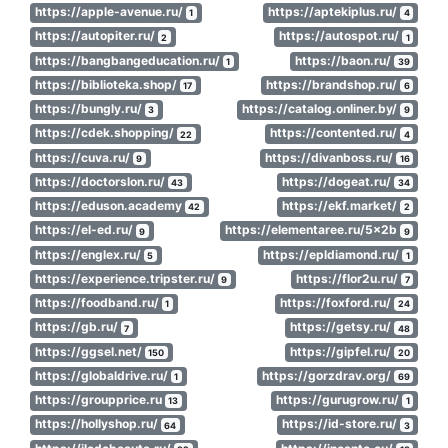
https://apple-avenue.ru/
https://aptekiplus.ru/
1
4
https://autopiter.ru/
https://autospot.ru/
2
1
https://bangbangeducation.ru/
https://baon.ru/
1
39
https://biblioteka.shop/
https://brandshop.ru/
17
6
https://bungly.ru/
https://catalog.onliner.by/
3
9
https://cdek.shopping/
https://contented.ru/
22
4
https://cuva.ru/
https://divanboss.ru/
9
16
https://doctorslon.ru/
https://dogeat.ru/
43
34
https://eduson.academy
https://ekf.market/
42
2
https://el-ed.ru/
https://elementaree.ru/5x2b
9
9
https://englex.ru/
https://epldiamond.ru/
5
1
https://experience.tripster.ru/
https://flor2u.ru/
9
7
https://foodband.ru/
https://foxford.ru/
1
24
https://gb.ru/
https://getsy.ru/
7
48
https://ggsel.net/
https://gipfel.ru/
150
20
https://globaldrive.ru/
https://gorzdrav.org/
1
69
https://groupprice.ru
https://gurugrow.ru/
13
1
https://hollyshop.ru/
https://id-store.ru/
64
3