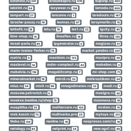
kotofoto.ru
krasotkapro.ru
kupivip.ru
241
570
403
labirint.ru
lacywear.ru
lamoda.ru
54
136
650
lampart.ru
lancome.ru
laredoute.ru
27
1
187
laroche-posay.ru
leomax.ru
leroymerlin.ru
78
87
15
letbefit.ru
letu.ru
lex1.ru
lgcity.ru
18
76
22
45
lime-shop.ru
lineaflex.ru
litres.ru
15
18
135
loreal-paris.ru
lpgenerator.ru
magizoo.ru
85
2
51
mann-ivanov-ferber.ru
market.yandex.ru
75
207
matrix.ru
maxidom.ru
maxipro.ru
3
123
38
maxlevel.ru
mdm-complect.ru
mebelion.ru
14
43
2
mebelvia.ru
megabitcomp.ru
mi-shop.com
116
7
71
mineralmarket.ru
mircli.ru
mirkrestikom.ru
19
33
34
miuz.ru
mixit.ru
mnogodivanov.ru
modi.ru
34
89
32
1
moscow.petrovich.ru
mosigra.ru
5
30
moskva.beeline.ru/shop
mosmexa.ru
72
19
mosplitka.ru
mothercare.ru
mrdom.ru
33
103
15
msk.kassir.ru
multivarka.pro
mytoys.ru
73
25
331
Nebo.ru
neoline.ru
nespresso.com/ru
134
19
19
netology.ru
netprint.ru
new.ogo1.ru
83
24
40