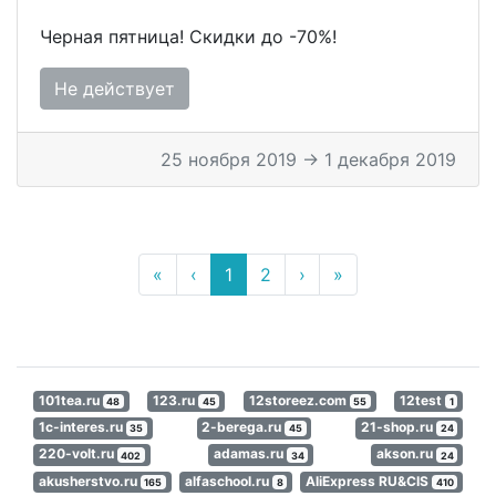
Черная пятница! Скидки до -70%!
Не действует
25 ноября 2019 → 1 декабря 2019
«
‹
1
2
›
»
101tea.ru
123.ru
12storeez.com
12test
48
45
55
1
1c-interes.ru
2-berega.ru
21-shop.ru
35
45
24
220-volt.ru
adamas.ru
akson.ru
402
34
24
akusherstvo.ru
alfaschool.ru
AliExpress RU&CIS
165
8
410