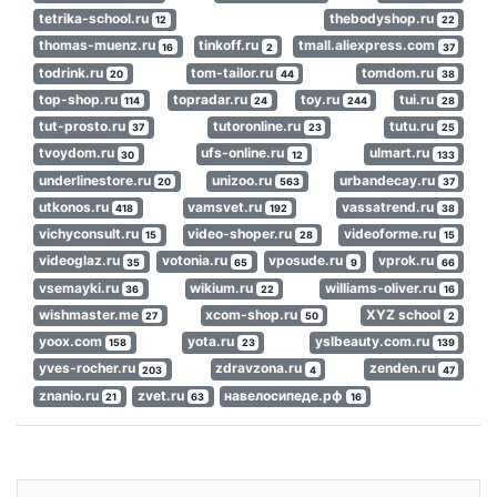
tetrika-school.ru
thebodyshop.ru
12
22
thomas-muenz.ru
tinkoff.ru
tmall.aliexpress.com
16
2
37
todrink.ru
tom-tailor.ru
tomdom.ru
20
44
38
top-shop.ru
topradar.ru
toy.ru
tui.ru
114
24
244
28
tut-prosto.ru
tutoronline.ru
tutu.ru
37
23
25
tvoydom.ru
ufs-online.ru
ulmart.ru
30
12
133
underlinestore.ru
unizoo.ru
urbandecay.ru
20
563
37
utkonos.ru
vamsvet.ru
vassatrend.ru
418
192
38
vichyconsult.ru
video-shoper.ru
videoforme.ru
15
28
15
videoglaz.ru
votonia.ru
vposude.ru
vprok.ru
35
65
9
66
vsemayki.ru
wikium.ru
williams-oliver.ru
36
22
16
wishmaster.me
xcom-shop.ru
XYZ school
27
50
2
yoox.com
yota.ru
yslbeauty.com.ru
158
23
139
yves-rocher.ru
zdravzona.ru
zenden.ru
203
4
47
znanio.ru
zvet.ru
навелосипеде.рф
21
63
16