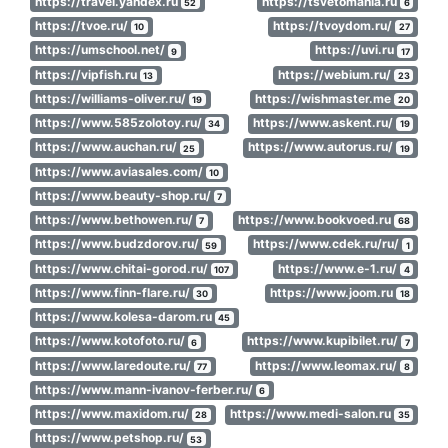
https://travel.yandex.ru
https://tsvetomania.ru
52
6
https://tvoe.ru/
https://tvoydom.ru/
10
27
https://umschool.net/
https://uvi.ru
9
17
https://vipfish.ru
https://webium.ru/
13
23
https://williams-oliver.ru/
https://wishmaster.me
19
20
https://www.585zolotoy.ru/
https://www.askent.ru/
34
19
https://www.auchan.ru/
https://www.autorus.ru/
25
19
https://www.aviasales.com/
10
https://www.beauty-shop.ru/
7
https://www.bethowen.ru/
https://www.bookvoed.ru
7
68
https://www.budzdorov.ru/
https://www.cdek.ru/ru/
59
1
https://www.chitai-gorod.ru/
https://www.e-1.ru/
107
4
https://www.finn-flare.ru/
https://www.joom.ru
30
18
https://www.kolesa-darom.ru
45
https://www.kotofoto.ru/
https://www.kupibilet.ru/
6
7
https://www.laredoute.ru/
https://www.leomax.ru/
77
8
https://www.mann-ivanov-ferber.ru/
6
https://www.maxidom.ru/
https://www.medi-salon.ru
28
35
https://www.petshop.ru/
53