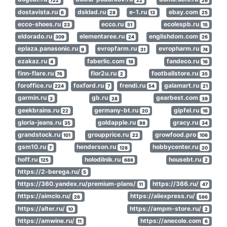
722
22
26
dostavista.ru
dsklad.ru
e-1.ru
ebay.com
6
28
13
25
ecco-shoes.ru
ecco.ru
ecolespb.ru
23
51
15
eldorado.ru
elementaree.ru
englishdom.com
309
24
26
eplaza.panasonic.ru
evropfarm.ru
evropharm.ru
9
31
74
ezakaz.ru
faberlic.com
fandeco.ru
4
18
16
finn-flare.ru
flor2u.ru
footballstore.ru
76
2
35
foroffice.ru
foxford.ru
frendi.ru
galamart.ru
224
7
54
21
garmin.ru
gb.ru
gearbest.com
3
28
39
geekbrains.ru
germany-bt.ru
gipfel.ru
22
20
16
gloria-jeans.ru
goldapple.ru
gracy.ru
35
88
34
grandstock.ru
groupprice.ru
growfood.pro
101
22
106
gsm10.ru
henderson.ru
hobbycenter.ru
7
128
20
hoff.ru
holodilnik.ru
housebt.ru
125
688
2
https://2-berega.ru/
5
https://360.yandex.ru/premium-plans/
https://366.ru/
11
47
https://aimclo.ru/
https://aliexpress.ru/
26
586
https://alter.ru/
https://ampm-store.ru/
10
2
https://amwine.ru/
https://anecole.com
11
6