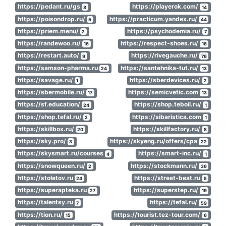
https://pedant.ru/gs
https://playerok.com/
8
14
https://poisondrop.ru/
https://practicum.yandex.ru/
5
44
https://priem.menu/
https://psychodemia.ru/
2
7
https://randewoo.ru/
https://respect-shoes.ru/
16
16
https://restart.auto/
https://rivegauche.ru/
9
76
https://samson-pharma.ru
https://santehnika-tut.ru/
24
13
https://savage.ru/
https://sberdevices.ru/
1
2
https://sbermobile.ru/
https://semicvetic.com
17
13
https://sf.education/
https://shop.teboil.ru/
24
1
https://shop.tefal.ru/
https://sibaristica.com
2
1
https://skillbox.ru/
https://skillfactory.ru/
20
8
https://sky.pro/
https://skyeng.ru/offers/cpa
3
22
https://skysmart.ru/courses
https://smart-inc.ru/
4
1
https://snowqueen.ru/
https://stockmann.ru/
2
36
https://stoletov.ru
https://street-beat.ru
24
5
https://superapteka.ru
https://superstep.ru/
27
19
https://talentsy.ru
https://tefal.ru/
7
59
https://tion.ru/
https://tourist.tez-tour.com/
15
6