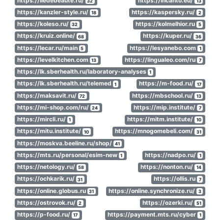
https://iledebeaute.ru/
https://incanto.eu/
32
13
https://kanzler-style.ru/
https://kaspersky.ru/
18
2
https://koleso.ru/
https://kolmelhior.ru
32
5
https://kruiz.online/
https://kuper.ru/
68
36
https://lecar.ru/main
https://lesyanebo.com
5
1
https://levelkitchen.com
https://lingualeo.com/ru
13
7
https://lk.sberhealth.ru/laboratory-analyses
1
https://lk.sberhealth.ru/telemed
https://m-food.ru/
1
17
https://maksavit.ru/
https://mbschool.ru/
72
13
https://mi-shop.com/ru/
https://mip.institute/
24
7
https://mircli.ru/
https://mitm.institute/
1
10
https://mitu.institute/
https://mnogomebeli.com/
10
31
https://moskva.beeline.ru/shop/
41
https://mts.ru/personal/esim-new
https://nadpo.ru/
1
1
https://netology.ru/
https://nonton.ru/
58
14
https://ochkarik.ru/
https://ollis.ru
31
7
https://online.globus.ru
https://online.synchronize.ru/
31
3
https://ostrovok.ru/
https://ozerki.ru/
2
51
https://p-food.ru/
https://payment.mts.ru/cyber
17
1