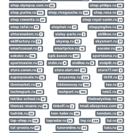
shop.olympus.com.ru
shop.philips.ru
68
86
shop.purina.ru
shop.rivegauche.ru
shop.roca.ru
103
64
22
shop.rowenta.ru
shop.royal-canin.ru
47
21
shop.tefal.ru
shophair.ru
shoppinglive.ru
77
17
86
shtoranadom.ru
sisley-paris.ru
skillbox.ru
7
2
68
skillfactory.ru
skyeng.ru
skysmart.ru
23
42
31
smartcasual.ru
smartprice.ru
socolor.ru
2
15
367
sokolov.ru
spb.kassir.ru
sportdoma.ru
118
147
19
sportmaster.ru
stdin.ru
stolline.ru
stolplit.ru
21
4
9
67
store.canon.ru
store.elari.net
store77.net
32
35
2
superposuda.ru
svyaznoy.ru
tb59.ru
70
338
17
tbmmarket.ru
tddomovoy.ru
tea.ru
29
159
37
technopark.ru
techport.ru
tele2.ru
149
760
46
tetrika-school.ru
thebodyshop.ru
12
22
thomas-muenz.ru
tinkoff.ru
tmall.aliexpress.com
16
2
37
todrink.ru
tom-tailor.ru
tomdom.ru
20
44
38
top-shop.ru
topradar.ru
toy.ru
tui.ru
114
24
244
28
tut-prosto.ru
tutoronline.ru
tutu.ru
37
23
25