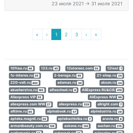
23 июля 2021 → 31 июля 2021
«
‹
1
2
3
›
»
101tea.ru
123.ru
12storeez.com
12test
48
45
55
1
1c-interes.ru
2-berega.ru
21-shop.ru
35
45
24
220-volt.ru
adamas.ru
akson.ru
402
34
24
akusherstvo.ru
alfaschool.ru
AliExpress RU&CIS
165
8
410
Aliexpress VIP
AliExpress WW
55
99
aliexpress.com WW
aliexpress.ru
allright.com
27
329
7
alltime.ru
alpinabook.ru
alpindustria.ru
65
57
29
apteka.magnit.ru
aptekazhivika.ru
aravia.ru
20
7
8
armanibeauty.com.ru
askona.ru
auchan.ru
139
130
215
audiomania.ru
autospot.ru
aviasales.ru