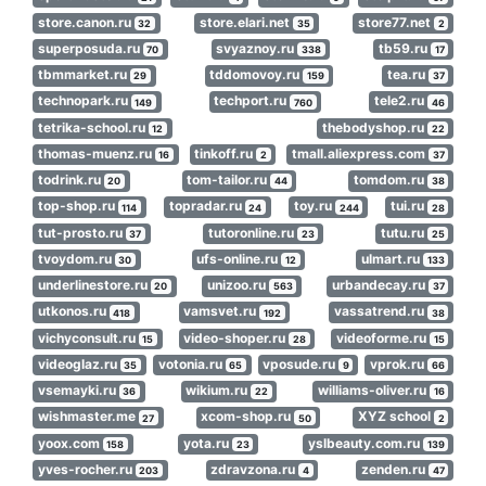
store.canon.ru
store.elari.net
store77.net
32
35
2
superposuda.ru
svyaznoy.ru
tb59.ru
70
338
17
tbmmarket.ru
tddomovoy.ru
tea.ru
29
159
37
technopark.ru
techport.ru
tele2.ru
149
760
46
tetrika-school.ru
thebodyshop.ru
12
22
thomas-muenz.ru
tinkoff.ru
tmall.aliexpress.com
16
2
37
todrink.ru
tom-tailor.ru
tomdom.ru
20
44
38
top-shop.ru
topradar.ru
toy.ru
tui.ru
114
24
244
28
tut-prosto.ru
tutoronline.ru
tutu.ru
37
23
25
tvoydom.ru
ufs-online.ru
ulmart.ru
30
12
133
underlinestore.ru
unizoo.ru
urbandecay.ru
20
563
37
utkonos.ru
vamsvet.ru
vassatrend.ru
418
192
38
vichyconsult.ru
video-shoper.ru
videoforme.ru
15
28
15
videoglaz.ru
votonia.ru
vposude.ru
vprok.ru
35
65
9
66
vsemayki.ru
wikium.ru
williams-oliver.ru
36
22
16
wishmaster.me
xcom-shop.ru
XYZ school
27
50
2
yoox.com
yota.ru
yslbeauty.com.ru
158
23
139
yves-rocher.ru
zdravzona.ru
zenden.ru
203
4
47