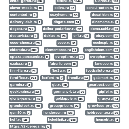
chitai-gorod.ru
citilink.ru
Clarins.ru
537
1544
190
clever-media.ru
colins.ru
consul-coton.ru
19
37
19
contented.ru
cozyhome.ru
decathlon.ru
8
30
16
delivery-club.ru
dhgate.com
dinomama.ru
1
51
3
dogeat.ru
dolina-podarkov.ru
doma.uchi.ru
722
22
26
dostavista.ru
dsklad.ru
e-1.ru
ebay.com
6
28
13
25
ecco-shoes.ru
ecco.ru
ecolespb.ru
23
51
15
eldorado.ru
elementaree.ru
englishdom.com
309
24
26
eplaza.panasonic.ru
evropfarm.ru
evropharm.ru
9
31
74
ezakaz.ru
faberlic.com
fandeco.ru
4
18
16
finn-flare.ru
flor2u.ru
footballstore.ru
76
2
35
foroffice.ru
foxford.ru
frendi.ru
galamart.ru
224
7
54
21
garmin.ru
gb.ru
gearbest.com
3
28
39
geekbrains.ru
germany-bt.ru
gipfel.ru
22
20
16
gloria-jeans.ru
goldapple.ru
gracy.ru
35
88
34
grandstock.ru
groupprice.ru
growfood.pro
101
22
106
gsm10.ru
henderson.ru
hobbycenter.ru
7
128
20
hoff.ru
holodilnik.ru
housebt.ru
125
688
2
https://2-berega.ru/
5