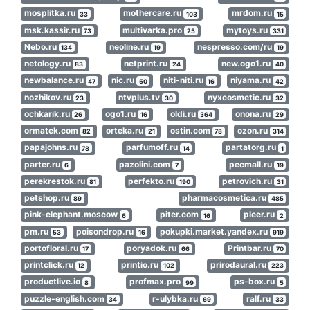
mosplitka.ru
mothercare.ru
mrdom.ru
33
103
15
msk.kassir.ru
multivarka.pro
mytoys.ru
73
25
331
Nebo.ru
neoline.ru
nespresso.com/ru
134
19
19
netology.ru
netprint.ru
new.ogo1.ru
83
24
40
newbalance.ru
nic.ru
niti-niti.ru
niyama.ru
47
50
16
42
nozhikov.ru
ntvplus.tv
nyxcosmetic.ru
23
30
32
ochkarik.ru
ogo1.ru
oldi.ru
onona.ru
26
16
364
29
ormatek.com
orteka.ru
ostin.com
ozon.ru
82
21
78
314
papajohns.ru
parfumoff.ru
partatorg.ru
78
14
1
parter.ru
pazolini.com
pecmall.ru
6
7
19
perekrestok.ru
perfekto.ru
petrovich.ru
81
190
31
petshop.ru
pharmacosmetica.ru
89
485
pink-elephant.moscow
piter.com
pleer.ru
6
16
2
pm.ru
poisondrop.ru
pokupki.market.yandex.ru
53
16
919
portofloral.ru
poryadok.ru
Printbar.ru
17
66
70
printclick.ru
printio.ru
prirodaural.ru
12
102
223
productlive.io
profmax.pro
ps-box.ru
8
99
5
puzzle-english.com
r-ulybka.ru
ralf.ru
34
69
33