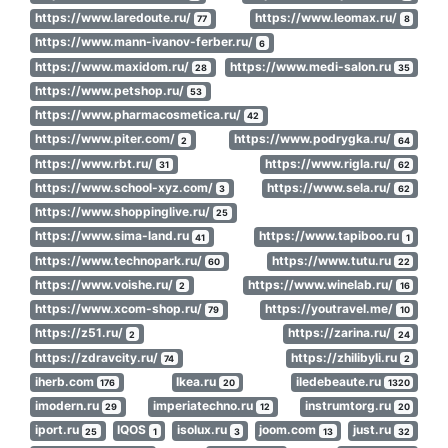
https://www.laredoute.ru/
https://www.leomax.ru/
77
8
https://www.mann-ivanov-ferber.ru/
6
https://www.maxidom.ru/
https://www.medi-salon.ru
28
35
https://www.petshop.ru/
53
https://www.pharmacosmetica.ru/
42
https://www.piter.com/
https://www.podrygka.ru/
2
64
https://www.rbt.ru/
https://www.rigla.ru/
31
62
https://www.school-xyz.com/
https://www.sela.ru/
3
62
https://www.shoppinglive.ru/
25
https://www.sima-land.ru
https://www.tapiboo.ru
41
1
https://www.technopark.ru/
https://www.tutu.ru
60
22
https://www.voishe.ru/
https://www.winelab.ru/
2
16
https://www.xcom-shop.ru/
https://youtravel.me/
79
10
https://z51.ru/
https://zarina.ru/
2
24
https://zdravcity.ru/
https://zhilibyli.ru
74
2
iherb.com
Ikea.ru
iledebeaute.ru
176
20
1320
imodern.ru
imperiatechno.ru
instrumtorg.ru
29
12
20
iport.ru
IQOS
isolux.ru
joom.com
just.ru
25
1
3
13
32