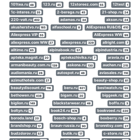
101tea.ru
123.ru
12storeez.com
12test
48
45
55
1
1c-interes.ru
2-berega.ru
21-shop.ru
35
45
24
220-volt.ru
adamas.ru
akson.ru
402
34
24
akusherstvo.ru
alfaschool.ru
AliExpress RU&CIS
165
8
410
Aliexpress VIP
AliExpress WW
55
99
aliexpress.com WW
aliexpress.ru
allright.com
27
329
7
alltime.ru
alpinabook.ru
alpindustria.ru
65
57
29
apteka.magnit.ru
aptekazhivika.ru
aravia.ru
20
7
8
armanibeauty.com.ru
askona.ru
auchan.ru
139
130
215
audiomania.ru
autospot.ru
aviasales.ru
26
46
110
azimuthotels.com
beauty-shop.ru
27
81
beautydiscount.ru
beru.ru
bestwatch.ru
116
621
55
bethowen.ru
bigam.ru
biggeek.ru
438
20
36
biglion.ru
blackstarwear.ru
boffo.ru
149
48
3
boltyn.ru
book24.ru
bookvoed.ru
1
974
220
boroda.land
bosch-shop.ru
boxberry.ru
20
4
26
brandshop.ru
braun-russia.ru
bronnitsy.com
17
90
27
budzdorov.ru
butik.ru
c-store.ru
57
17
29