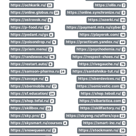
https://ochkarik.ru/
https://ollis.ru
31
7
https://online.globus.ru
https://online.synchronize.ru/
31
3
https://ostrovok.ru/
https://ozerki.ru/
2
51
https://p-food.ru/
https://payment.mts.ru/cyber
17
1
https://pedant.ru/gs
https://playerok.com/
8
14
https://poisondrop.ru/
https://practicum.yandex.ru/
5
44
https://priem.menu/
https://psychodemia.ru/
2
7
https://randewoo.ru/
https://respect-shoes.ru/
16
16
https://restart.auto/
https://rivegauche.ru/
9
76
https://samson-pharma.ru
https://santehnika-tut.ru/
24
13
https://savage.ru/
https://sberdevices.ru/
1
2
https://sbermobile.ru/
https://semicvetic.com
17
13
https://sf.education/
https://shop.teboil.ru/
24
1
https://shop.tefal.ru/
https://sibaristica.com
2
1
https://skillbox.ru/
https://skillfactory.ru/
20
8
https://sky.pro/
https://skyeng.ru/offers/cpa
3
22
https://skysmart.ru/courses
https://smart-inc.ru/
4
1
https://snowqueen.ru/
https://stockmann.ru/
2
36