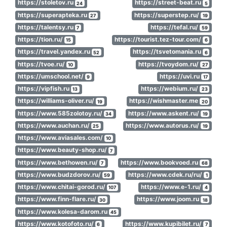
https://stoletov.ru
https://street-beat.ru
24
5
https://superapteka.ru
https://superstep.ru/
27
19
https://talentsy.ru
https://tefal.ru/
7
59
https://tion.ru/
https://tourist.tez-tour.com/
15
6
https://travel.yandex.ru
https://tsvetomania.ru
52
6
https://tvoe.ru/
https://tvoydom.ru/
10
27
https://umschool.net/
https://uvi.ru
9
17
https://vipfish.ru
https://webium.ru/
13
23
https://williams-oliver.ru/
https://wishmaster.me
19
20
https://www.585zolotoy.ru/
https://www.askent.ru/
34
19
https://www.auchan.ru/
https://www.autorus.ru/
25
19
https://www.aviasales.com/
10
https://www.beauty-shop.ru/
7
https://www.bethowen.ru/
https://www.bookvoed.ru
7
68
https://www.budzdorov.ru/
https://www.cdek.ru/ru/
59
1
https://www.chitai-gorod.ru/
https://www.e-1.ru/
107
4
https://www.finn-flare.ru/
https://www.joom.ru
30
18
https://www.kolesa-darom.ru
45
https://www.kotofoto.ru/
https://www.kupibilet.ru/
6
7