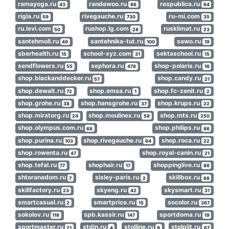
ramayoga.ru
randewoo.ru
respublica.ru
43
86
64
rigla.ru
rivegauche.ru
ru-mi.com
59
730
35
ru.levi.com
rushop.lg.com
rusklimat.ru
50
28
23
santehmoll.ru
santehnika-tut.ru
sawo.ru
49
100
19
sberhealth.ru
school-xyz.com
sektaschool.ru
15
31
15
sendflowers.ru
sephora.ru
shop-polaris.ru
55
478
16
shop.blackanddecker.ru
shop.candy.ru
57
21
shop.dewalt.ru
shop.emsa.ru
shop.fc-zenit.ru
72
1
2
shop.grohe.ru
shop.hansgrohe.ru
shop.krups.ru
38
37
22
shop.miratorg.ru
shop.moulinex.ru
shop.mts.ru
24
58
250
shop.olympus.com.ru
shop.philips.ru
68
86
shop.purina.ru
shop.rivegauche.ru
shop.roca.ru
103
64
22
shop.rowenta.ru
shop.royal-canin.ru
47
21
shop.tefal.ru
shophair.ru
shoppinglive.ru
77
17
86
shtoranadom.ru
sisley-paris.ru
skillbox.ru
7
2
68
skillfactory.ru
skyeng.ru
skysmart.ru
23
42
31
smartcasual.ru
smartprice.ru
socolor.ru
2
15
367
sokolov.ru
spb.kassir.ru
sportdoma.ru
118
147
19
sportmaster.ru
stdin.ru
stolline.ru
stolplit.ru
21
4
9
67