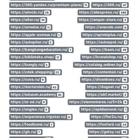
https://360.yandex.ru/premium-plans/
https://366.ru/
11
47
https://aimclo.ru/
https://aliexpress.ru/
26
586
https://alter.ru/
https://ampm-store.ru/
10
2
https://amwine.ru/
https://anecole.com
11
6
https://apple-avenue.ru/
https://aptekiplus.ru/
1
4
https://autopiter.ru/
https://autospot.ru/
2
1
https://bangbangeducation.ru/
https://baon.ru/
1
39
https://biblioteka.shop/
https://brandshop.ru/
17
6
https://bungly.ru/
https://catalog.onliner.by/
3
9
https://cdek.shopping/
https://contented.ru/
22
4
https://cuva.ru/
https://divanboss.ru/
9
16
https://doctorslon.ru/
https://dogeat.ru/
43
34
https://eduson.academy
https://ekf.market/
42
2
https://el-ed.ru/
https://elementaree.ru/5x2b
9
9
https://englex.ru/
https://epldiamond.ru/
5
1
https://experience.tripster.ru/
https://flor2u.ru/
9
7
https://foodband.ru/
https://foxford.ru/
1
24
https://gb.ru/
https://getsy.ru/
7
48