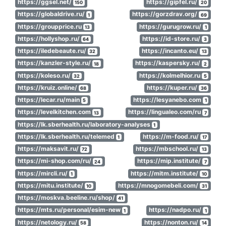
https://ggsel.net/
https://gipfel.ru/
150
20
https://globaldrive.ru/
https://gorzdrav.org/
1
69
https://groupprice.ru
https://gurugrow.ru/
13
1
https://hollyshop.ru/
https://id-store.ru/
64
3
https://iledebeaute.ru/
https://incanto.eu/
32
13
https://kanzler-style.ru/
https://kaspersky.ru/
18
2
https://koleso.ru/
https://kolmelhior.ru
32
5
https://kruiz.online/
https://kuper.ru/
68
36
https://lecar.ru/main
https://lesyanebo.com
5
1
https://levelkitchen.com
https://lingualeo.com/ru
13
7
https://lk.sberhealth.ru/laboratory-analyses
1
https://lk.sberhealth.ru/telemed
https://m-food.ru/
1
17
https://maksavit.ru/
https://mbschool.ru/
72
13
https://mi-shop.com/ru/
https://mip.institute/
24
7
https://mircli.ru/
https://mitm.institute/
1
10
https://mitu.institute/
https://mnogomebeli.com/
10
31
https://moskva.beeline.ru/shop/
41
https://mts.ru/personal/esim-new
https://nadpo.ru/
1
1
https://netology.ru/
https://nonton.ru/
58
14