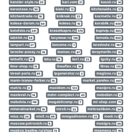
kanzler-style.ru
kari.com
kassir.ru
20
21
14
kerastase.ru
kiabi.ru
kitchenaids.ru
30
13
17
kitchentrade.ru
kniknak.ru
kocmetix.ru
18
22
67
kolesa-darom.ru
koleso.ru
korablik.ru
64
10
939
kotofoto.ru
krasotkapro.ru
kupivip.ru
241
570
403
labirint.ru
lacywear.ru
lamoda.ru
54
136
650
lampart.ru
lancome.ru
laredoute.ru
27
1
187
laroche-posay.ru
leomax.ru
leroymerlin.ru
78
87
15
letbefit.ru
letu.ru
lex1.ru
lgcity.ru
18
76
22
45
lime-shop.ru
lineaflex.ru
litres.ru
15
18
135
loreal-paris.ru
lpgenerator.ru
magizoo.ru
85
2
51
mann-ivanov-ferber.ru
market.yandex.ru
75
207
matrix.ru
maxidom.ru
maxipro.ru
3
123
38
maxlevel.ru
mdm-complect.ru
mebelion.ru
14
43
2
mebelvia.ru
megabitcomp.ru
mi-shop.com
116
7
71
mineralmarket.ru
mircli.ru
mirkrestikom.ru
19
33
34
miuz.ru
mixit.ru
mnogodivanov.ru
modi.ru
34
89
32
1
moscow.petrovich.ru
mosigra.ru
5
30
moskva.beeline.ru/shop
mosmexa.ru
72
19