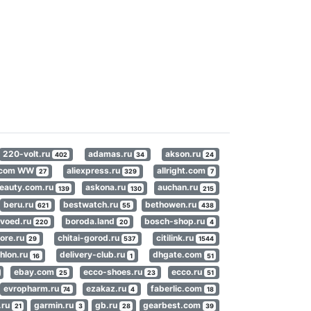
220-volt.ru
adamas.ru
akson.ru
402
34
24
s.com WW
aliexpress.ru
allright.com
27
329
7
eauty.com.ru
askona.ru
auchan.ru
139
130
215
beru.ru
bestwatch.ru
bethowen.ru
621
55
438
voed.ru
boroda.land
bosch-shop.ru
220
20
4
ore.ru
chitai-gorod.ru
citilink.ru
29
537
1544
hlon.ru
delivery-club.ru
dhgate.com
16
1
51
ebay.com
ecco-shoes.ru
ecco.ru
25
23
51
evropharm.ru
ezakaz.ru
faberlic.com
74
4
18
.ru
garmin.ru
gb.ru
gearbest.com
21
3
28
39