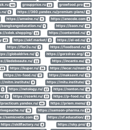
ck.ru
groupprice.ru
growfood.pro
101
22
106
a.ru/
https://360.yandex.ru/premium-plans/
5
11
https://amwine.ru/
https://anecole.com
11
6
//bangbangeducation.ru/
https://baon.ru/
1
39
s://cdek.shopping/
https://contented.ru/
22
4
my
https://ekf.market/
https://el-ed.ru/
42
2
9
https://flor2u.ru/
https://foodband.ru/
7
1
tps://globaldrive.ru/
https://gorzdrav.org/
1
58
ps://iledebeaute.ru/
https://incanto.eu/
22
13
https://kuper.ru/
https://lecar.ru/main
68
36
5
https://m-food.ru/
https://maksavit.ru/
17
72
://mitm.institute/
https://mitu.institute/
8
10
/
https://netology.ru/
https://nonton.ru/
1
57
14
ru/
https://ozerki.ru/
https://p-food.ru/
2
51
17
//practicum.yandex.ru/
https://priem.menu/
44
2
/rivegauche.ru/
https://samson-pharma.ru
76
24
s://semicvetic.com
https://sf.education/
13
23
https://skillfactory.ru/
https://sky.pro/
8
3