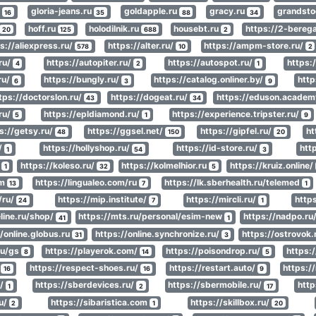
u
gloria-jeans.ru
goldapple.ru
gracy.ru
grandsto
16
35
88
34
hoff.ru
holodilnik.ru
housebt.ru
https://2-bereg
20
125
688
2
s://aliexpress.ru/
https://alter.ru/
https://ampm-store.ru/
578
10
2
.ru/
https://autopiter.ru/
https://autospot.ru/
https:
4
2
1
ru/
https://bungly.ru/
https://catalog.onliner.by/
http
6
3
9
tps://doctorslon.ru/
https://dogeat.ru/
https://eduson.acade
43
34
ru/
https://epldiamond.ru/
https://experience.tripster.ru/
5
1
9
s://getsy.ru/
https://ggsel.net/
https://gipfel.ru/
ht
48
150
20
/
https://hollyshop.ru/
https://id-store.ru/
htt
1
54
3
/
https://koleso.ru/
https://kolmelhior.ru
https://kruiz.online/
1
32
5
om
https://lingualeo.com/ru
https://lk.sberhealth.ru/telemed
13
7
1
/ru/
https://mip.institute/
https://mircli.ru/
https
24
7
1
line.ru/shop/
https://mts.ru/personal/esim-new
https://nadpo.ru
41
1
//online.globus.ru
https://online.synchronize.ru/
https://ostrovok.
31
3
ru/gs
https://playerok.com/
https://poisondrop.ru/
https:
8
14
5
/
https://respect-shoes.ru/
https://restart.auto/
https:/
16
16
9
u/
https://sberdevices.ru/
https://sbermobile.ru/
http
1
2
17
ru/
https://sibaristica.com
https://skillbox.ru/
2
1
20