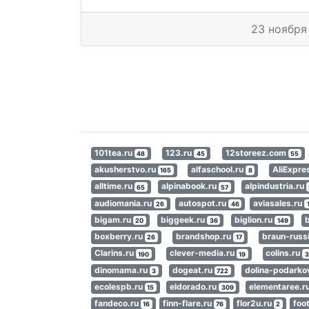
23 ноября
101tea.ru
123.ru
12storeez.com
48
45
55
akusherstvo.ru
alfaschool.ru
AliExpr
165
8
alltime.ru
alpinabook.ru
alpindustria.ru
65
57
audiomania.ru
autospot.ru
aviasales.ru
26
46
bigam.ru
biggeek.ru
biglion.ru
20
36
149
boxberry.ru
brandshop.ru
braun-russ
26
17
Clarins.ru
clever-media.ru
colins.ru
190
19
3
dinomama.ru
dogeat.ru
dolina-podarko
3
722
ecolespb.ru
eldorado.ru
elementaree.r
15
309
fandeco.ru
finn-flare.ru
flor2u.ru
foo
16
76
2