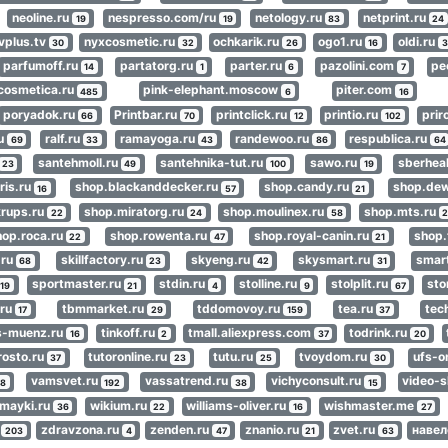
neoline.ru
nespresso.com/ru
netology.ru
netprint.ru
19
19
83
24
vplus.tv
nyxcosmetic.ru
ochkarik.ru
ogo1.ru
oldi.ru
30
32
26
16
3
parfumoff.ru
partatorg.ru
parter.ru
pazolini.com
pe
14
1
6
7
cosmetica.ru
pink-elephant.moscow
piter.com
485
6
16
poryadok.ru
Printbar.ru
printclick.ru
printio.ru
prir
66
70
12
102
ru
ralf.ru
ramayoga.ru
randewoo.ru
respublica.ru
69
33
43
86
64
santehmoll.ru
santehnika-tut.ru
sawo.ru
sberhea
23
49
100
19
ris.ru
shop.blackanddecker.ru
shop.candy.ru
shop.dew
16
57
21
krups.ru
shop.miratorg.ru
shop.moulinex.ru
shop.mts.ru
22
24
58
hop.roca.ru
shop.rowenta.ru
shop.royal-canin.ru
shop.
22
47
21
.ru
skillfactory.ru
skyeng.ru
skysmart.ru
smar
68
23
42
31
sportmaster.ru
stdin.ru
stolline.ru
stolplit.ru
sto
19
21
4
9
67
.ru
tbmmarket.ru
tddomovoy.ru
tea.ru
tec
17
29
159
37
s-muenz.ru
tinkoff.ru
tmall.aliexpress.com
todrink.ru
16
2
37
20
rosto.ru
tutoronline.ru
tutu.ru
tvoydom.ru
ufs-o
37
23
25
30
vamsvet.ru
vassatrend.ru
vichyconsult.ru
video-s
18
192
38
15
mayki.ru
wikium.ru
williams-oliver.ru
wishmaster.me
36
22
16
27
u
zdravzona.ru
zenden.ru
znanio.ru
zvet.ru
наве
203
4
47
21
63