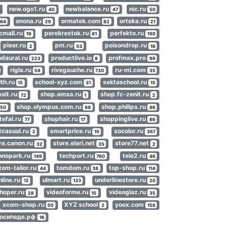
new.ogo1.ru
newbalance.ru
nic.ru
40
47
50
onona.ru
ormatek.com
orteka.ru
64
29
82
21
cmall.ru
perekrestok.ru
perfekto.ru
19
81
190
pleer.ru
pm.ru
poisondrop.ru
2
53
16
odaural.ru
productlive.io
profmax.pro
223
8
99
rigla.ru
rivegauche.ru
ru-mi.com
59
730
35
lth.ru
school-xyz.com
sektaschool.ru
15
31
15
alt.ru
shop.emsa.ru
shop.fc-zenit.ru
72
1
2
shop.olympus.com.ru
shop.philips.ru
250
68
86
tefal.ru
shophair.ru
shoppinglive.ru
77
17
86
tcasual.ru
smartprice.ru
socolor.ru
2
15
367
re.canon.ru
store.elari.net
store77.net
32
35
2
hnopark.ru
techport.ru
tele2.ru
149
760
46
tom-tailor.ru
tomdom.ru
top-shop.ru
44
38
114
nline.ru
ulmart.ru
underlinestore.ru
12
133
20
hoper.ru
videoforme.ru
videoglaz.ru
28
15
35
xcom-shop.ru
XYZ school
yoox.com
50
2
158
лосипеде.рф
16