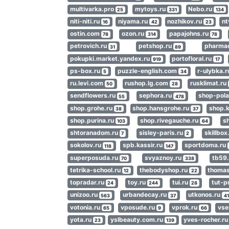
multivarka.pro
mytoys.ru
Nebo.ru
25
331
134
niti-niti.ru
niyama.ru
nozhikov.ru
nt
16
42
23
ostin.com
ozon.ru
papajohns.ru
78
314
78
petrovich.ru
petshop.ru
pharma
31
89
pokupki.market.yandex.ru
portofloral.ru
919
17
ps-box.ru
puzzle-english.com
r-ulybka.
5
34
ru.levi.com
rushop.lg.com
rusklimat.ru
50
28
sendflowers.ru
sephora.ru
shop-pola
55
478
shop.grohe.ru
shop.hansgrohe.ru
shop.
38
37
shop.purina.ru
shop.rivegauche.ru
s
103
64
shtoranadom.ru
sisley-paris.ru
skillbox
7
2
sokolov.ru
spb.kassir.ru
sportdoma.ru
118
147
superposuda.ru
svyaznoy.ru
tb59
70
338
tetrika-school.ru
thebodyshop.ru
thoma
12
22
topradar.ru
toy.ru
tui.ru
tut-p
24
244
28
unizoo.ru
urbandecay.ru
utkonos.ru
563
37
4
votonia.ru
vposude.ru
vprok.ru
vse
65
9
66
yota.ru
yslbeauty.com.ru
yves-rocher.r
23
139