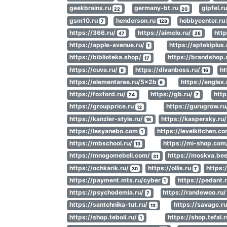
geekbrains.ru
germany-bt.ru
gipfel.r
22
20
gsm10.ru
henderson.ru
hobbycenter.ru
7
128
https://366.ru/
https://aimclo.ru/
http
47
26
https://apple-avenue.ru/
https://aptekiplus
1
https://biblioteka.shop/
https://brandshop.
17
https://cuva.ru/
https://divanboss.ru/
ht
9
16
https://elementaree.ru/5x2b
https://englex.
9
https://foxford.ru/
https://gb.ru/
http
24
7
https://groupprice.ru
https://gurugrow.ru
13
https://kanzler-style.ru/
https://kaspersky.ru
18
https://lesyanebo.com
https://levelkitchen.c
1
https://mbschool.ru/
https://mi-shop.com
13
https://mnogomebeli.com/
https://moskva.bee
31
https://ochkarik.ru/
https://ollis.ru
https:
30
7
https://payment.mts.ru/cyber
https://pedant.
1
https://psychodemia.ru/
https://randewoo.ru
7
https://santehnika-tut.ru/
https://savage.r
13
https://shop.teboil.ru/
https://shop.tefal.
1