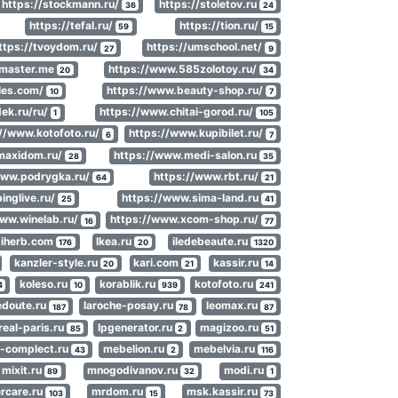
https://stockmann.ru/
https://stoletov.ru
36
24
https://tefal.ru/
https://tion.ru/
59
15
ttps://tvoydom.ru/
https://umschool.net/
27
9
hmaster.me
https://www.585zolotoy.ru/
20
34
les.com/
https://www.beauty-shop.ru/
10
7
ek.ru/ru/
https://www.chitai-gorod.ru/
1
105
://www.kotofoto.ru/
https://www.kupibilet.ru/
6
7
maxidom.ru/
https://www.medi-salon.ru
28
35
www.podrygka.ru/
https://www.rbt.ru/
64
21
inglive.ru/
https://www.sima-land.ru
25
41
www.winelab.ru/
https://www.xcom-shop.ru/
16
77
iherb.com
Ikea.ru
iledebeaute.ru
176
20
1320
kanzler-style.ru
kari.com
kassir.ru
20
21
14
koleso.ru
korablik.ru
kotofoto.ru
4
10
939
241
edoute.ru
laroche-posay.ru
leomax.ru
187
78
87
real-paris.ru
lpgenerator.ru
magizoo.ru
85
2
51
complect.ru
mebelion.ru
mebelvia.ru
43
2
116
mixit.ru
mnogodivanov.ru
modi.ru
89
32
1
rcare.ru
mrdom.ru
msk.kassir.ru
103
15
73