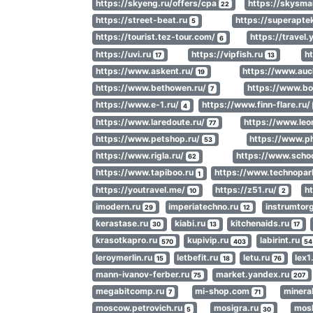
https://skyeng.ru/offers/cpa
https://skysma
22
https://street-beat.ru
https://superapte
5
https://tourist.tez-tour.com/
https://travel
6
https://uvi.ru
https://vipfish.ru
h
17
13
https://www.askent.ru/
https://www.auc
19
https://www.bethowen.ru/
https://www.b
7
https://www.e-1.ru/
https://www.finn-flare.ru/
4
https://www.laredoute.ru/
https://www.leo
77
https://www.petshop.ru/
https://www.p
53
https://www.rigla.ru/
https://www.scho
62
https://www.tapiboo.ru
https://www.technopar
1
https://youtravel.me/
https://z51.ru/
ht
10
2
imodern.ru
imperiatechno.ru
instrumtor
29
12
kerastase.ru
kiabi.ru
kitchenaids.ru
30
13
17
krasotkapro.ru
kupivip.ru
labirint.ru
570
403
54
leroymerlin.ru
letbefit.ru
letu.ru
lex1
15
18
76
mann-ivanov-ferber.ru
market.yandex.ru
75
207
megabitcomp.ru
mi-shop.com
minera
7
71
moscow.petrovich.ru
mosigra.ru
mosk
5
30