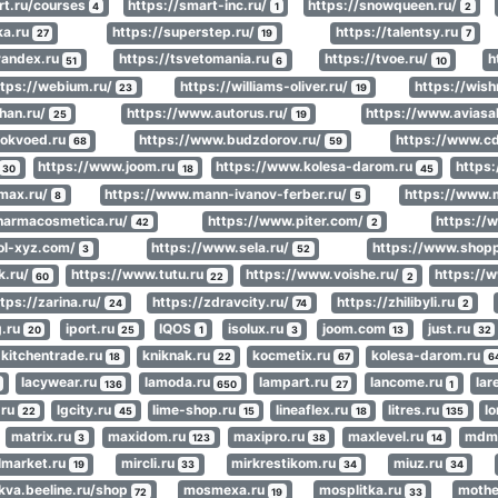
rt.ru/courses
https://smart-inc.ru/
https://snowqueen.ru/
4
1
2
ka.ru
https://superstep.ru/
https://talentsy.ru
27
19
7
.yandex.ru
https://tsvetomania.ru
https://tvoe.ru/
h
51
6
10
ttps://webium.ru/
https://williams-oliver.ru/
https://wis
23
19
han.ru/
https://www.autorus.ru/
https://www.aviasa
25
19
ookvoed.ru
https://www.budzdorov.ru/
https://www.cd
68
59
https://www.joom.ru
https://www.kolesa-darom.ru
https
30
18
45
max.ru/
https://www.mann-ivanov-ferber.ru/
https://www.
8
5
harmacosmetica.ru/
https://www.piter.com/
https://
42
2
ol-xyz.com/
https://www.sela.ru/
https://www.shopp
3
52
k.ru/
https://www.tutu.ru
https://www.voishe.ru/
https://
60
22
2
tps://zarina.ru/
https://zdravcity.ru/
https://zhilibyli.ru
24
74
2
g.ru
iport.ru
IQOS
isolux.ru
joom.com
just.ru
20
25
1
3
13
32
kitchentrade.ru
kniknak.ru
kocmetix.ru
kolesa-darom.ru
18
22
67
6
lacywear.ru
lamoda.ru
lampart.ru
lancome.ru
lar
136
650
27
1
.ru
lgcity.ru
lime-shop.ru
lineaflex.ru
litres.ru
lo
22
45
15
18
135
matrix.ru
maxidom.ru
maxipro.ru
maxlevel.ru
mdm-
3
123
38
14
lmarket.ru
mircli.ru
mirkrestikom.ru
miuz.ru
19
33
34
34
va.beeline.ru/shop
mosmexa.ru
mosplitka.ru
mothe
72
19
33