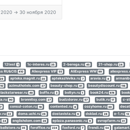
 2020 → 30 ноября 2020
12test
1c-interes.ru
2-berega.ru
21-shop.ru
1
35
45
24
ess RU&CIS
Aliexpress VIP
AliExpress WW
aliexpres
410
55
99
apteka.magnit.ru
aptekazhivika.ru
aravia.ru
armanib
29
20
7
8
azimuthotels.com
beauty-shop.ru
beautydiscount.ru
110
27
81
116
blackstarwear.ru
boffo.ru
boltyn.ru
book24.ru
book
48
3
1
974
ia.ru
bronnitsy.com
budzdorov.ru
butik.ru
c-st
90
27
57
17
consul-coton.ru
contented.ru
cozyhome.ru
decat
7
19
8
30
v.ru
doma.uchi.ru
dostavista.ru
dsklad.ru
e-1.ru
22
26
6
28
13
u
englishdom.com
eplaza.panasonic.ru
evropfarm.ru
24
26
9
31
tballstore.ru
foroffice.ru
foxford.ru
frendi.ru
galamart
35
224
7
54