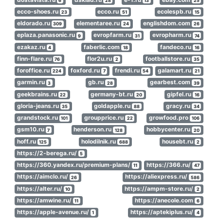
6
28
13
25
ecco-shoes.ru
ecco.ru
ecolespb.ru
23
51
15
eldorado.ru
elementaree.ru
englishdom.com
309
24
26
eplaza.panasonic.ru
evropfarm.ru
evropharm.ru
9
31
74
ezakaz.ru
faberlic.com
fandeco.ru
4
18
16
finn-flare.ru
flor2u.ru
footballstore.ru
76
2
35
foroffice.ru
foxford.ru
frendi.ru
galamart.ru
224
7
54
21
garmin.ru
gb.ru
gearbest.com
3
28
39
geekbrains.ru
germany-bt.ru
gipfel.ru
22
20
16
gloria-jeans.ru
goldapple.ru
gracy.ru
35
88
34
grandstock.ru
groupprice.ru
growfood.pro
101
22
106
gsm10.ru
henderson.ru
hobbycenter.ru
7
128
20
hoff.ru
holodilnik.ru
housebt.ru
125
688
2
https://2-berega.ru/
5
https://360.yandex.ru/premium-plans/
https://366.ru/
11
47
https://aimclo.ru/
https://aliexpress.ru/
26
586
https://alter.ru/
https://ampm-store.ru/
10
2
https://amwine.ru/
https://anecole.com
11
6
https://apple-avenue.ru/
https://aptekiplus.ru/
1
4