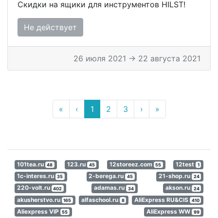
Скидки на ящики для инструментов HILST!
Не действует
26 июля 2021 → 22 августа 2021
«
‹
1
2
3
›
»
101tea.ru
123.ru
12storeez.com
12test
48
45
55
1
1c-interes.ru
2-berega.ru
21-shop.ru
35
45
24
220-volt.ru
adamas.ru
akson.ru
402
34
24
akusherstvo.ru
alfaschool.ru
AliExpress RU&CIS
165
8
410
Aliexpress VIP
AliExpress WW
55
99