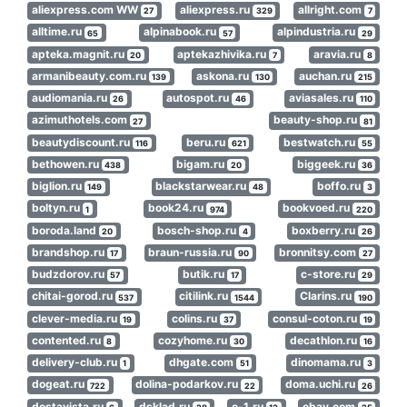
aliexpress.com WW
aliexpress.ru
allright.com
27
329
7
alltime.ru
alpinabook.ru
alpindustria.ru
65
57
29
apteka.magnit.ru
aptekazhivika.ru
aravia.ru
20
7
8
armanibeauty.com.ru
askona.ru
auchan.ru
139
130
215
audiomania.ru
autospot.ru
aviasales.ru
26
46
110
azimuthotels.com
beauty-shop.ru
27
81
beautydiscount.ru
beru.ru
bestwatch.ru
116
621
55
bethowen.ru
bigam.ru
biggeek.ru
438
20
36
biglion.ru
blackstarwear.ru
boffo.ru
149
48
3
boltyn.ru
book24.ru
bookvoed.ru
1
974
220
boroda.land
bosch-shop.ru
boxberry.ru
20
4
26
brandshop.ru
braun-russia.ru
bronnitsy.com
17
90
27
budzdorov.ru
butik.ru
c-store.ru
57
17
29
chitai-gorod.ru
citilink.ru
Clarins.ru
537
1544
190
clever-media.ru
colins.ru
consul-coton.ru
19
37
19
contented.ru
cozyhome.ru
decathlon.ru
8
30
16
delivery-club.ru
dhgate.com
dinomama.ru
1
51
3
dogeat.ru
dolina-podarkov.ru
doma.uchi.ru
722
22
26
dostavista.ru
dsklad.ru
e-1.ru
ebay.com