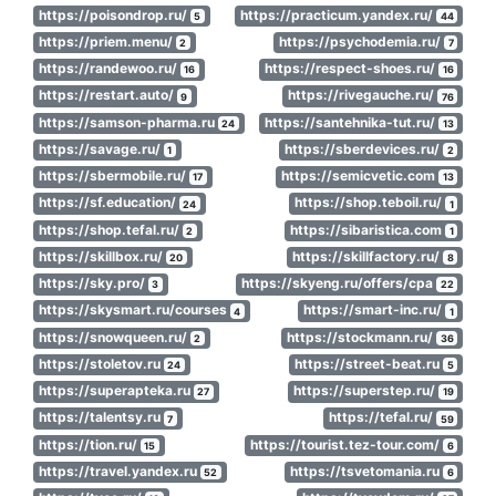
https://poisondrop.ru/
https://practicum.yandex.ru/
5
44
https://priem.menu/
https://psychodemia.ru/
2
7
https://randewoo.ru/
https://respect-shoes.ru/
16
16
https://restart.auto/
https://rivegauche.ru/
9
76
https://samson-pharma.ru
https://santehnika-tut.ru/
24
13
https://savage.ru/
https://sberdevices.ru/
1
2
https://sbermobile.ru/
https://semicvetic.com
17
13
https://sf.education/
https://shop.teboil.ru/
24
1
https://shop.tefal.ru/
https://sibaristica.com
2
1
https://skillbox.ru/
https://skillfactory.ru/
20
8
https://sky.pro/
https://skyeng.ru/offers/cpa
3
22
https://skysmart.ru/courses
https://smart-inc.ru/
4
1
https://snowqueen.ru/
https://stockmann.ru/
2
36
https://stoletov.ru
https://street-beat.ru
24
5
https://superapteka.ru
https://superstep.ru/
27
19
https://talentsy.ru
https://tefal.ru/
7
59
https://tion.ru/
https://tourist.tez-tour.com/
15
6
https://travel.yandex.ru
https://tsvetomania.ru
52
6