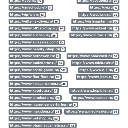
https://tvoe.ru/
https://tvoydom.ru/
10
27
https://umschool.net/
https://uvi.ru
9
17
https://vipfish.ru
https://webium.ru/
13
23
https://williams-oliver.ru/
https://wishmaster.me
19
20
https://www.585zolotoy.ru/
https://www.askent.ru/
34
19
https://www.auchan.ru/
https://www.autorus.ru/
25
19
https://www.aviasales.com/
10
https://www.beauty-shop.ru/
7
https://www.bethowen.ru/
https://www.bookvoed.ru
7
68
https://www.budzdorov.ru/
https://www.cdek.ru/ru/
59
1
https://www.chitai-gorod.ru/
https://www.e-1.ru/
107
4
https://www.finn-flare.ru/
https://www.joom.ru
30
18
https://www.kolesa-darom.ru
45
https://www.kotofoto.ru/
https://www.kupibilet.ru/
6
7
https://www.laredoute.ru/
https://www.leomax.ru/
77
8
https://www.mann-ivanov-ferber.ru/
6
https://www.maxidom.ru/
https://www.medi-salon.ru
28
35
https://www.petshop.ru/
53
https://www.pharmacosmetica.ru/
42