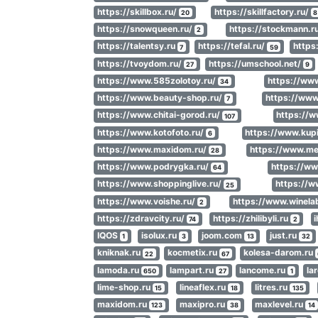
https://skillbox.ru/
https://skillfactory.ru/
20
8
https://snowqueen.ru/
https://stockmann.r
2
https://talentsy.ru
https://tefal.ru/
https:
7
59
https://tvoydom.ru/
https://umschool.net/
27
9
https://www.585zolotoy.ru/
https://ww
34
https://www.beauty-shop.ru/
https://www
7
https://www.chitai-gorod.ru/
https://w
107
https://www.kotofoto.ru/
https://www.kupi
6
https://www.maxidom.ru/
https://www.me
28
https://www.podrygka.ru/
https://ww
64
https://www.shoppinglive.ru/
https://w
25
https://www.voishe.ru/
https://www.winela
2
https://zdravcity.ru/
https://zhilibyli.ru
74
2
IQOS
isolux.ru
joom.com
just.ru
1
3
13
32
kniknak.ru
kocmetix.ru
kolesa-darom.ru
22
67
lamoda.ru
lampart.ru
lancome.ru
la
650
27
1
lime-shop.ru
lineaflex.ru
litres.ru
15
18
135
maxidom.ru
maxipro.ru
maxlevel.ru
123
38
14