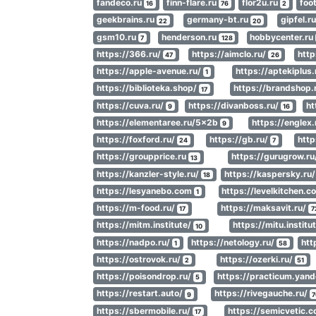
fandeco.ru
finn-flare.ru
flor2u.ru
foo
16
76
2
geekbrains.ru
germany-bt.ru
gipfel.r
22
20
gsm10.ru
henderson.ru
hobbycenter.ru
7
128
https://366.ru/
https://aimclo.ru/
http
47
26
https://apple-avenue.ru/
https://aptekiplus
1
https://biblioteka.shop/
https://brandshop.
17
https://cuva.ru/
https://divanboss.ru/
ht
9
16
https://elementaree.ru/5x2b
https://englex.
9
https://foxford.ru/
https://gb.ru/
http
24
7
https://groupprice.ru
https://gurugrow.ru
13
https://kanzler-style.ru/
https://kaspersky.ru
18
https://lesyanebo.com
https://levelkitchen.
1
https://m-food.ru/
https://maksavit.ru/
17
7
https://mitm.institute/
https://mitu.institu
10
https://nadpo.ru/
https://netology.ru/
htt
1
58
https://ostrovok.ru/
https://ozerki.ru/
2
51
https://poisondrop.ru/
https://practicum.yand
5
https://restart.auto/
https://rivegauche.ru/
9
7
https://sbermobile.ru/
https://semicvetic.
17