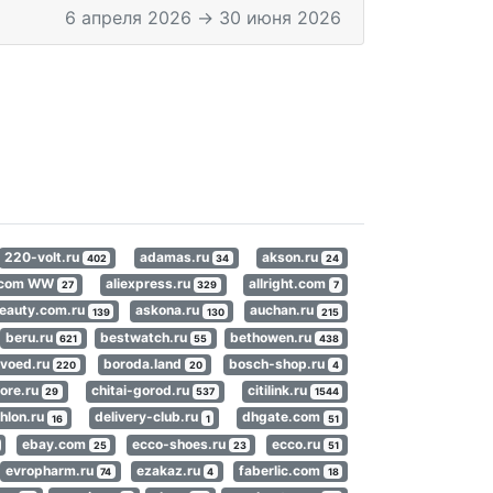
6 апреля 2026 → 30 июня 2026
220-volt.ru
adamas.ru
akson.ru
402
34
24
s.com WW
aliexpress.ru
allright.com
27
329
7
eauty.com.ru
askona.ru
auchan.ru
139
130
215
beru.ru
bestwatch.ru
bethowen.ru
621
55
438
voed.ru
boroda.land
bosch-shop.ru
220
20
4
ore.ru
chitai-gorod.ru
citilink.ru
29
537
1544
hlon.ru
delivery-club.ru
dhgate.com
16
1
51
ebay.com
ecco-shoes.ru
ecco.ru
25
23
51
evropharm.ru
ezakaz.ru
faberlic.com
74
4
18