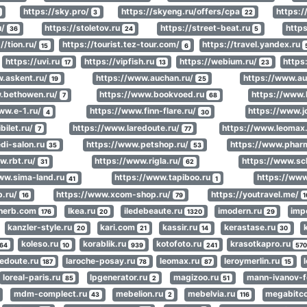
https://sky.pro/
https://skyeng.ru/offers/cpa
https:/
3
22
u/
https://stoletov.ru
https://street-beat.ru
http
36
24
5
//tion.ru/
https://tourist.tez-tour.com/
https://travel.yandex.ru
15
6
https://uvi.ru
https://vipfish.ru
https://webium.ru/
https:
17
13
23
w.askent.ru/
https://www.auchan.ru/
https://www.au
19
25
.bethowen.ru/
https://www.bookvoed.ru
https://www.
7
68
ww.e-1.ru/
https://www.finn-flare.ru/
https://www.
4
30
bilet.ru/
https://www.laredoute.ru/
https://www.leomax
7
77
di-salon.ru
https://www.petshop.ru/
https://www.phar
35
53
w.rbt.ru/
https://www.rigla.ru/
https://www.sc
31
62
ww.sima-land.ru
https://www.tapiboo.ru
https://www
41
1
b.ru/
https://www.xcom-shop.ru/
https://youtravel.me/
16
79
1
iherb.com
Ikea.ru
iledebeaute.ru
imodern.ru
imp
176
20
1320
29
kanzler-style.ru
kari.com
kassir.ru
kerastase.ru
20
21
14
30
koleso.ru
korablik.ru
kotofoto.ru
krasotkapro.ru
64
10
939
241
570
redoute.ru
laroche-posay.ru
leomax.ru
leroymerlin.ru
187
78
87
15
loreal-paris.ru
lpgenerator.ru
magizoo.ru
mann-ivanov-f
85
2
51
mdm-complect.ru
mebelion.ru
mebelvia.ru
megabitc
43
2
116