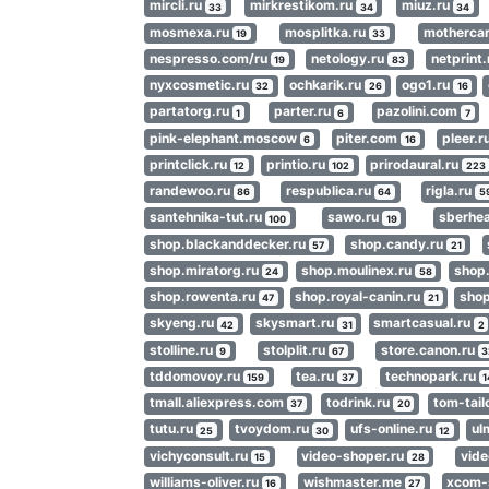
mircli.ru
mirkrestikom.ru
miuz.ru
33
34
34
mosmexa.ru
mosplitka.ru
motherca
19
33
nespresso.com/ru
netology.ru
netprint
19
83
nyxcosmetic.ru
ochkarik.ru
ogo1.ru
32
26
16
partatorg.ru
parter.ru
pazolini.com
1
6
7
pink-elephant.moscow
piter.com
pleer.r
6
16
printclick.ru
printio.ru
prirodaural.ru
12
102
223
randewoo.ru
respublica.ru
rigla.ru
86
64
5
santehnika-tut.ru
sawo.ru
sberhea
100
19
shop.blackanddecker.ru
shop.candy.ru
57
21
shop.miratorg.ru
shop.moulinex.ru
shop
24
58
shop.rowenta.ru
shop.royal-canin.ru
shop
47
21
skyeng.ru
skysmart.ru
smartcasual.ru
42
31
2
stolline.ru
stolplit.ru
store.canon.ru
9
67
3
tddomovoy.ru
tea.ru
technopark.ru
159
37
1
tmall.aliexpress.com
todrink.ru
tom-tail
37
20
tutu.ru
tvoydom.ru
ufs-online.ru
ul
25
30
12
vichyconsult.ru
video-shoper.ru
vid
15
28
williams-oliver.ru
wishmaster.me
xcom-
16
27