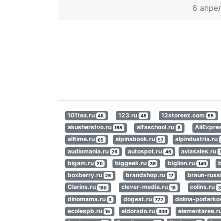
6 апре
101tea.ru
123.ru
12storeez.com
48
45
55
akusherstvo.ru
alfaschool.ru
AliExpr
165
8
alltime.ru
alpinabook.ru
alpindustria.ru
65
57
audiomania.ru
autospot.ru
aviasales.ru
26
46
bigam.ru
biggeek.ru
biglion.ru
20
36
149
boxberry.ru
brandshop.ru
braun-russ
26
17
Clarins.ru
clever-media.ru
colins.ru
190
19
3
dinomama.ru
dogeat.ru
dolina-podarko
3
722
ecolespb.ru
eldorado.ru
elementaree.r
15
309