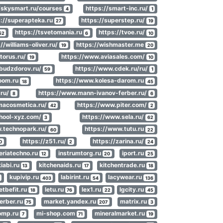
/skysmart.ru/courses
https://smart-inc.ru/
4
1
s://superapteka.ru
https://superstep.ru/
27
19
https://tsvetomania.ru
https://tvoe.ru/
52
6
10
//williams-oliver.ru/
https://wishmaster.me
19
20
torus.ru/
https://www.aviasales.com/
19
10
budzdorov.ru/
https://www.cdek.ru/ru/
59
1
joom.ru
https://www.kolesa-darom.ru
18
45
.ru/
https://www.mann-ivanov-ferber.ru/
8
6
macosmetica.ru/
https://www.piter.com/
42
2
hool-xyz.com/
https://www.sela.ru/
3
62
.technopark.ru/
https://www.tutu.ru
60
22
https://z51.ru/
https://zarina.ru/
0
2
24
eriatechno.ru
instrumtorg.ru
iport.ru
12
20
25
kiabi.ru
kitchenaids.ru
kitchentrade.ru
13
17
18
kupivip.ru
labirint.ru
lacywear.ru
403
54
136
letbefit.ru
letu.ru
lex1.ru
lgcity.ru
18
76
22
45
erber.ru
market.yandex.ru
matrix.ru
75
207
3
omp.ru
mi-shop.com
mineralmarket.ru
7
71
19