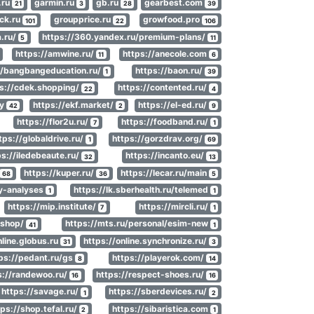
.ru
garmin.ru
gb.ru
gearbest.com
21
3
28
39
ck.ru
groupprice.ru
growfood.pro
101
22
106
a.ru/
https://360.yandex.ru/premium-plans/
5
11
https://amwine.ru/
https://anecole.com
11
6
//bangbangeducation.ru/
https://baon.ru/
1
39
s://cdek.shopping/
https://contented.ru/
22
4
my
https://ekf.market/
https://el-ed.ru/
42
2
9
https://flor2u.ru/
https://foodband.ru/
7
1
tps://globaldrive.ru/
https://gorzdrav.org/
1
69
ps://iledebeaute.ru/
https://incanto.eu/
32
13
https://kuper.ru/
https://lecar.ru/main
68
36
5
ry-analyses
https://lk.sberhealth.ru/telemed
1
1
https://mip.institute/
https://mircli.ru/
7
1
/shop/
https://mts.ru/personal/esim-new
41
1
nline.globus.ru
https://online.synchronize.ru/
31
3
ps://pedant.ru/gs
https://playerok.com/
8
14
s://randewoo.ru/
https://respect-shoes.ru/
16
16
https://savage.ru/
https://sberdevices.ru/
1
2
tps://shop.tefal.ru/
https://sibaristica.com
2
1