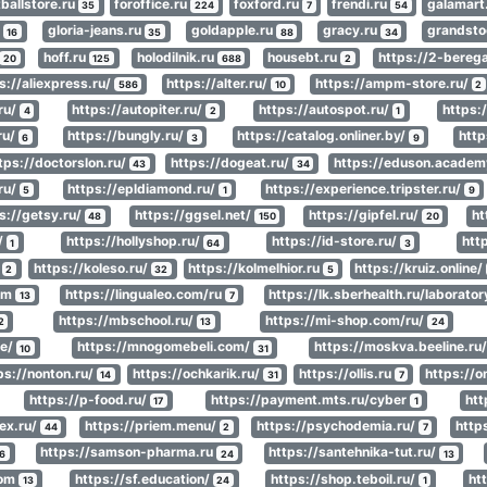
tballstore.ru
foroffice.ru
foxford.ru
frendi.ru
galamart
35
224
7
54
u
gloria-jeans.ru
goldapple.ru
gracy.ru
grandsto
16
35
88
34
hoff.ru
holodilnik.ru
housebt.ru
https://2-bereg
20
125
688
2
s://aliexpress.ru/
https://alter.ru/
https://ampm-store.ru/
586
10
2
.ru/
https://autopiter.ru/
https://autospot.ru/
https:
4
2
1
ru/
https://bungly.ru/
https://catalog.onliner.by/
http
6
3
9
tps://doctorslon.ru/
https://dogeat.ru/
https://eduson.acade
43
34
ru/
https://epldiamond.ru/
https://experience.tripster.ru/
5
1
9
s://getsy.ru/
https://ggsel.net/
https://gipfel.ru/
ht
48
150
20
/
https://hollyshop.ru/
https://id-store.ru/
htt
1
64
3
/
https://koleso.ru/
https://kolmelhior.ru
https://kruiz.online/
2
32
5
com
https://lingualeo.com/ru
https://lk.sberhealth.ru/laborato
13
7
https://mbschool.ru/
https://mi-shop.com/ru/
2
13
24
te/
https://mnogomebeli.com/
https://moskva.beeline.ru
10
31
ps://nonton.ru/
https://ochkarik.ru/
https://ollis.ru
https://o
14
31
7
https://p-food.ru/
https://payment.mts.ru/cyber
htt
17
1
ex.ru/
https://priem.menu/
https://psychodemia.ru/
http
44
2
7
https://samson-pharma.ru
https://santehnika-tut.ru/
6
24
13
com
https://sf.education/
https://shop.teboil.ru/
ht
13
24
1