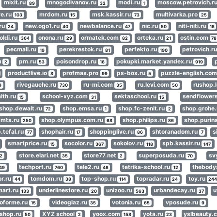
mixit.ru
mnogodivanov.ru
modi.ru
moscow.petrovich.r
89
32
1
re.ru
mrdom.ru
msk.kassir.ru
multivarka.pro
103
15
73
25
.ru
new.ogo1.ru
newbalance.ru
nic.ru
niti-niti.ru
24
40
47
50
16
oldi.ru
onona.ru
ormatek.com
orteka.ru
ostin.com
364
29
82
21
78
pecmall.ru
perekrestok.ru
perfekto.ru
petrovich.r
19
81
190
u
pm.ru
poisondrop.ru
pokupki.market.yandex.ru
2
53
16
919
productlive.io
profmax.pro
ps-box.ru
puzzle-english.co
8
99
5
rivegauche.ru
ru-mi.com
ru.levi.com
rushop.
9
730
35
50
lth.ru
school-xyz.com
sektaschool.ru
sendflower
15
31
15
shop.dewalt.ru
shop.emsa.ru
shop.fc-zenit.ru
shop.grohe
72
1
2
.mts.ru
shop.olympus.com.ru
shop.philips.ru
shop.purin
250
68
86
.tefal.ru
shophair.ru
shoppinglive.ru
shtoranadom.ru
s
77
17
86
7
smartprice.ru
socolor.ru
sokolov.ru
spb.kassir.ru
15
367
118
147
store.elari.net
store77.net
superposuda.ru
sv
2
35
2
70
techport.ru
tele2.ru
tetrika-school.ru
thebody
49
760
46
12
or.ru
tomdom.ru
top-shop.ru
topradar.ru
toy.ru
44
38
114
24
24
mart.ru
underlinestore.ru
unizoo.ru
urbandecay.ru
u
133
20
563
37
eoforme.ru
videoglaz.ru
votonia.ru
vposude.ru
15
35
65
9
shop.ru
XYZ school
yoox.com
yota.ru
yslbeauty.
50
2
158
23