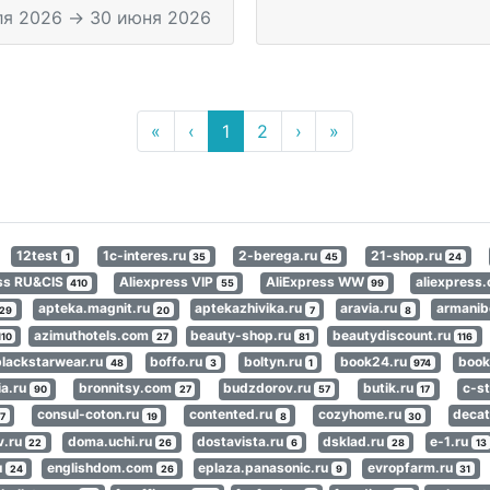
ля 2026 → 30 июня 2026
«
‹
1
2
›
»
12test
1c-interes.ru
2-berega.ru
21-shop.ru
1
35
45
24
ess RU&CIS
Aliexpress VIP
AliExpress WW
aliexpres
410
55
99
apteka.magnit.ru
aptekazhivika.ru
aravia.ru
armanib
29
20
7
8
azimuthotels.com
beauty-shop.ru
beautydiscount.ru
110
27
81
116
blackstarwear.ru
boffo.ru
boltyn.ru
book24.ru
book
48
3
1
974
ia.ru
bronnitsy.com
budzdorov.ru
butik.ru
c-st
90
27
57
17
consul-coton.ru
contented.ru
cozyhome.ru
decat
7
19
8
30
v.ru
doma.uchi.ru
dostavista.ru
dsklad.ru
e-1.ru
22
26
6
28
13
u
englishdom.com
eplaza.panasonic.ru
evropfarm.ru
24
26
9
31