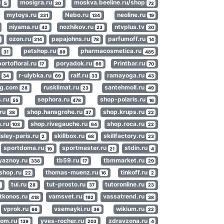
u
mosigra.ru
moskva.beeline.ru/shop
5
30
72
mytoys.ru
Nebo.ru
neoline.ru
331
134
19
niyama.ru
nozhikov.ru
ntvplus.tv
42
23
30
ozon.ru
papajohns.ru
parfumoff.ru
314
78
14
u
petshop.ru
pharmacosmetica.ru
31
89
485
portofloral.ru
poryadok.ru
Printbar.ru
17
66
70
m
r-ulybka.ru
ralf.ru
ramayoga.ru
34
69
33
43
lg.com
rusklimat.ru
santehmoll.ru
28
23
49
s.ru
sephora.ru
shop-polaris.ru
55
478
16
.ru
shop.hansgrohe.ru
shop.krups.ru
38
37
22
a.ru
shop.rivegauche.ru
shop.roca.ru
103
64
22
isley-paris.ru
skillbox.ru
skillfactory.ru
2
68
23
sportdoma.ru
sportmaster.ru
stdin.ru
19
21
4
yaznoy.ru
tb59.ru
tbmmarket.ru
338
17
29
shop.ru
thomas-muenz.ru
tinkoff.ru
22
16
2
tui.ru
tut-prosto.ru
tutoronline.ru
4
28
37
23
tkonos.ru
vamsvet.ru
vassatrend.ru
418
192
38
vprok.ru
vsemayki.ru
wikium.ru
66
36
22
com.ru
yves-rocher.ru
zdravzona.ru
139
203
4