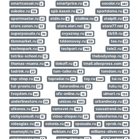
smartcasual.ru
smartprice.ru
socolor.ru
2
15
367
sokolov.ru
spb.kassir.ru
sportdoma.ru
118
147
19
sportmaster.ru
stdin.ru
stolline.ru
stolplit.ru
21
4
9
67
store.canon.ru
store.elari.net
store77.net
32
35
2
superposuda.ru
svyaznoy.ru
tb59.ru
70
338
17
tbmmarket.ru
tddomovoy.ru
tea.ru
29
159
37
technopark.ru
techport.ru
tele2.ru
149
760
46
tetrika-school.ru
thebodyshop.ru
12
22
thomas-muenz.ru
tinkoff.ru
tmall.aliexpress.com
16
2
37
todrink.ru
tom-tailor.ru
tomdom.ru
20
44
38
top-shop.ru
topradar.ru
toy.ru
tui.ru
114
24
244
28
tut-prosto.ru
tutoronline.ru
tutu.ru
37
23
25
tvoydom.ru
ufs-online.ru
ulmart.ru
30
12
133
underlinestore.ru
unizoo.ru
urbandecay.ru
20
563
37
utkonos.ru
vamsvet.ru
vassatrend.ru
418
192
38
vichyconsult.ru
video-shoper.ru
videoforme.ru
15
28
15
videoglaz.ru
votonia.ru
vposude.ru
vprok.ru
35
65
9
66
vsemayki.ru
wikium.ru
williams-oliver.ru
36
22
16
wishmaster.me
xcom-shop.ru
XYZ school