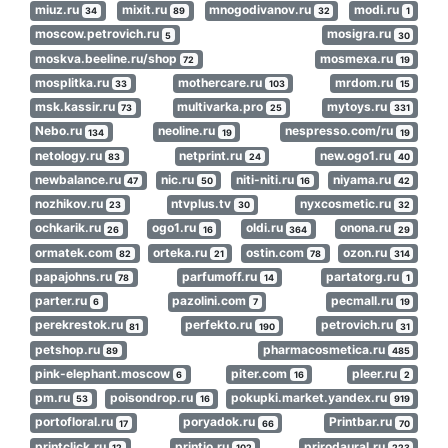
miuz.ru
mixit.ru
mnogodivanov.ru
modi.ru
34
89
32
1
moscow.petrovich.ru
mosigra.ru
5
30
moskva.beeline.ru/shop
mosmexa.ru
72
19
mosplitka.ru
mothercare.ru
mrdom.ru
33
103
15
msk.kassir.ru
multivarka.pro
mytoys.ru
73
25
331
Nebo.ru
neoline.ru
nespresso.com/ru
134
19
19
netology.ru
netprint.ru
new.ogo1.ru
83
24
40
newbalance.ru
nic.ru
niti-niti.ru
niyama.ru
47
50
16
42
nozhikov.ru
ntvplus.tv
nyxcosmetic.ru
23
30
32
ochkarik.ru
ogo1.ru
oldi.ru
onona.ru
26
16
364
29
ormatek.com
orteka.ru
ostin.com
ozon.ru
82
21
78
314
papajohns.ru
parfumoff.ru
partatorg.ru
78
14
1
parter.ru
pazolini.com
pecmall.ru
6
7
19
perekrestok.ru
perfekto.ru
petrovich.ru
81
190
31
petshop.ru
pharmacosmetica.ru
89
485
pink-elephant.moscow
piter.com
pleer.ru
6
16
2
pm.ru
poisondrop.ru
pokupki.market.yandex.ru
53
16
919
portofloral.ru
poryadok.ru
Printbar.ru
17
66
70
printclick.ru
printio.ru
prirodaural.ru
12
102
223