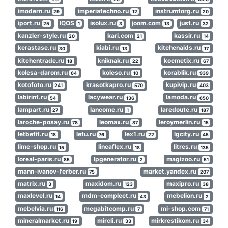
imodern.ru
imperiatechno.ru
instrumtorg.ru
29
12
20
iport.ru
IQOS
isolux.ru
joom.com
just.ru
25
1
3
13
32
kanzler-style.ru
kari.com
kassir.ru
20
21
14
kerastase.ru
kiabi.ru
kitchenaids.ru
30
13
17
kitchentrade.ru
kniknak.ru
kocmetix.ru
18
22
67
kolesa-darom.ru
koleso.ru
korablik.ru
64
10
939
kotofoto.ru
krasotkapro.ru
kupivip.ru
241
570
403
labirint.ru
lacywear.ru
lamoda.ru
54
136
650
lampart.ru
lancome.ru
laredoute.ru
27
1
187
laroche-posay.ru
leomax.ru
leroymerlin.ru
78
87
15
letbefit.ru
letu.ru
lex1.ru
lgcity.ru
18
76
22
45
lime-shop.ru
lineaflex.ru
litres.ru
15
18
135
loreal-paris.ru
lpgenerator.ru
magizoo.ru
85
2
51
mann-ivanov-ferber.ru
market.yandex.ru
75
207
matrix.ru
maxidom.ru
maxipro.ru
3
123
38
maxlevel.ru
mdm-complect.ru
mebelion.ru
14
43
2
mebelvia.ru
megabitcomp.ru
mi-shop.com
116
7
71
mineralmarket.ru
mircli.ru
mirkrestikom.ru
19
33
34