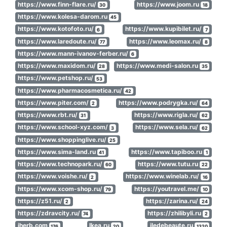
https://www.finn-flare.ru/
https://www.joom.ru
30
18
https://www.kolesa-darom.ru
45
https://www.kotofoto.ru/
https://www.kupibilet.ru/
6
7
https://www.laredoute.ru/
https://www.leomax.ru/
77
8
https://www.mann-ivanov-ferber.ru/
6
https://www.maxidom.ru/
https://www.medi-salon.ru
28
35
https://www.petshop.ru/
53
https://www.pharmacosmetica.ru/
42
https://www.piter.com/
https://www.podrygka.ru/
2
64
https://www.rbt.ru/
https://www.rigla.ru/
31
62
https://www.school-xyz.com/
https://www.sela.ru/
3
62
https://www.shoppinglive.ru/
25
https://www.sima-land.ru
https://www.tapiboo.ru
41
1
https://www.technopark.ru/
https://www.tutu.ru
60
22
https://www.voishe.ru/
https://www.winelab.ru/
2
16
https://www.xcom-shop.ru/
https://youtravel.me/
79
10
https://z51.ru/
https://zarina.ru/
2
24
https://zdravcity.ru/
https://zhilibyli.ru
74
2
iherb.com
Ikea.ru
iledebeaute.ru
176
20
1320