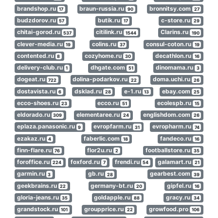
brandshop.ru
braun-russia.ru
bronnitsy.com
17
90
27
budzdorov.ru
butik.ru
c-store.ru
57
17
29
chitai-gorod.ru
citilink.ru
Clarins.ru
537
1544
190
clever-media.ru
colins.ru
consul-coton.ru
19
37
19
contented.ru
cozyhome.ru
decathlon.ru
8
30
16
delivery-club.ru
dhgate.com
dinomama.ru
1
51
3
dogeat.ru
dolina-podarkov.ru
doma.uchi.ru
722
22
26
dostavista.ru
dsklad.ru
e-1.ru
ebay.com
6
28
13
25
ecco-shoes.ru
ecco.ru
ecolespb.ru
23
51
15
eldorado.ru
elementaree.ru
englishdom.com
309
24
26
eplaza.panasonic.ru
evropfarm.ru
evropharm.ru
9
31
74
ezakaz.ru
faberlic.com
fandeco.ru
4
18
16
finn-flare.ru
flor2u.ru
footballstore.ru
76
2
35
foroffice.ru
foxford.ru
frendi.ru
galamart.ru
224
7
54
21
garmin.ru
gb.ru
gearbest.com
3
28
39
geekbrains.ru
germany-bt.ru
gipfel.ru
22
20
16
gloria-jeans.ru
goldapple.ru
gracy.ru
35
88
34
grandstock.ru
groupprice.ru
growfood.pro
101
22
106