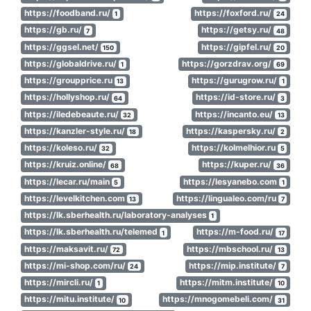
https://foodband.ru/
https://foxford.ru/
1
24
https://gb.ru/
https://getsy.ru/
7
48
https://ggsel.net/
https://gipfel.ru/
150
20
https://globaldrive.ru/
https://gorzdrav.org/
1
69
https://groupprice.ru
https://gurugrow.ru/
13
1
https://hollyshop.ru/
https://id-store.ru/
64
3
https://iledebeaute.ru/
https://incanto.eu/
32
13
https://kanzler-style.ru/
https://kaspersky.ru/
18
2
https://koleso.ru/
https://kolmelhior.ru
32
5
https://kruiz.online/
https://kuper.ru/
68
36
https://lecar.ru/main
https://lesyanebo.com
5
1
https://levelkitchen.com
https://lingualeo.com/ru
13
7
https://lk.sberhealth.ru/laboratory-analyses
1
https://lk.sberhealth.ru/telemed
https://m-food.ru/
1
17
https://maksavit.ru/
https://mbschool.ru/
72
13
https://mi-shop.com/ru/
https://mip.institute/
24
7
https://mircli.ru/
https://mitm.institute/
1
10
https://mitu.institute/
https://mnogomebeli.com/
10
31