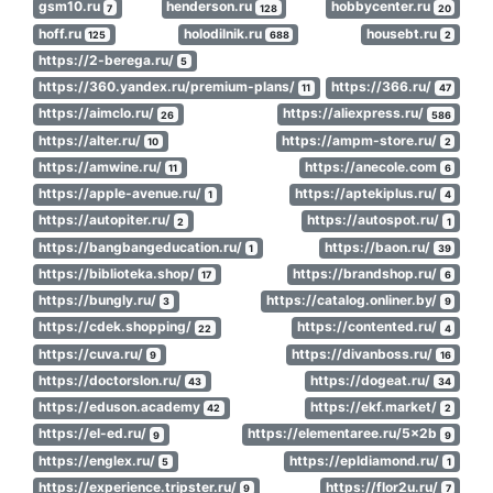
gsm10.ru
henderson.ru
hobbycenter.ru
7
128
20
hoff.ru
holodilnik.ru
housebt.ru
125
688
2
https://2-berega.ru/
5
https://360.yandex.ru/premium-plans/
https://366.ru/
11
47
https://aimclo.ru/
https://aliexpress.ru/
26
586
https://alter.ru/
https://ampm-store.ru/
10
2
https://amwine.ru/
https://anecole.com
11
6
https://apple-avenue.ru/
https://aptekiplus.ru/
1
4
https://autopiter.ru/
https://autospot.ru/
2
1
https://bangbangeducation.ru/
https://baon.ru/
1
39
https://biblioteka.shop/
https://brandshop.ru/
17
6
https://bungly.ru/
https://catalog.onliner.by/
3
9
https://cdek.shopping/
https://contented.ru/
22
4
https://cuva.ru/
https://divanboss.ru/
9
16
https://doctorslon.ru/
https://dogeat.ru/
43
34
https://eduson.academy
https://ekf.market/
42
2
https://el-ed.ru/
https://elementaree.ru/5x2b
9
9
https://englex.ru/
https://epldiamond.ru/
5
1
https://experience.tripster.ru/
https://flor2u.ru/
9
7