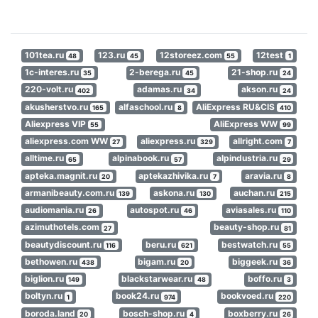
101tea.ru
123.ru
12storeez.com
12test
48
45
55
1
1c-interes.ru
2-berega.ru
21-shop.ru
35
45
24
220-volt.ru
adamas.ru
akson.ru
402
34
24
akusherstvo.ru
alfaschool.ru
AliExpress RU&CIS
165
8
410
Aliexpress VIP
AliExpress WW
55
99
aliexpress.com WW
aliexpress.ru
allright.com
27
329
7
alltime.ru
alpinabook.ru
alpindustria.ru
65
57
29
apteka.magnit.ru
aptekazhivika.ru
aravia.ru
20
7
8
armanibeauty.com.ru
askona.ru
auchan.ru
139
130
215
audiomania.ru
autospot.ru
aviasales.ru
26
46
110
azimuthotels.com
beauty-shop.ru
27
81
beautydiscount.ru
beru.ru
bestwatch.ru
116
621
55
bethowen.ru
bigam.ru
biggeek.ru
438
20
36
biglion.ru
blackstarwear.ru
boffo.ru
149
48
3
boltyn.ru
book24.ru
bookvoed.ru
1
974
220
boroda.land
bosch-shop.ru
boxberry.ru
20
4
26