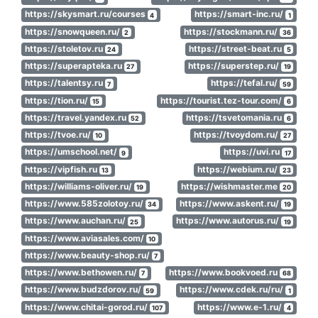
https://skysmart.ru/courses
https://smart-inc.ru/
4
1
https://snowqueen.ru/
https://stockmann.ru/
2
36
https://stoletov.ru
https://street-beat.ru
24
5
https://superapteka.ru
https://superstep.ru/
27
19
https://talentsy.ru
https://tefal.ru/
7
59
https://tion.ru/
https://tourist.tez-tour.com/
15
6
https://travel.yandex.ru
https://tsvetomania.ru
52
6
https://tvoe.ru/
https://tvoydom.ru/
10
27
https://umschool.net/
https://uvi.ru
9
17
https://vipfish.ru
https://webium.ru/
13
23
https://williams-oliver.ru/
https://wishmaster.me
19
20
https://www.585zolotoy.ru/
https://www.askent.ru/
34
19
https://www.auchan.ru/
https://www.autorus.ru/
25
19
https://www.aviasales.com/
10
https://www.beauty-shop.ru/
7
https://www.bethowen.ru/
https://www.bookvoed.ru
7
68
https://www.budzdorov.ru/
https://www.cdek.ru/ru/
59
1
https://www.chitai-gorod.ru/
https://www.e-1.ru/
107
4