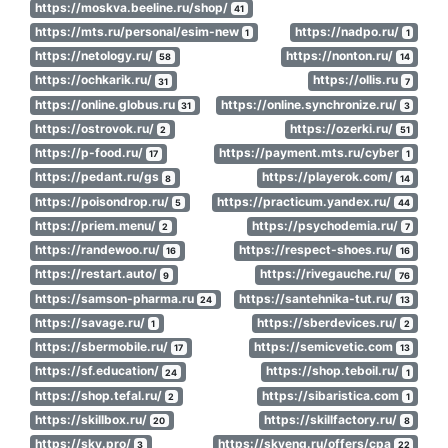
https://moskva.beeline.ru/shop/
41
https://mts.ru/personal/esim-new
https://nadpo.ru/
1
1
https://netology.ru/
https://nonton.ru/
58
14
https://ochkarik.ru/
https://ollis.ru
31
7
https://online.globus.ru
https://online.synchronize.ru/
31
3
https://ostrovok.ru/
https://ozerki.ru/
2
51
https://p-food.ru/
https://payment.mts.ru/cyber
17
1
https://pedant.ru/gs
https://playerok.com/
8
14
https://poisondrop.ru/
https://practicum.yandex.ru/
5
44
https://priem.menu/
https://psychodemia.ru/
2
7
https://randewoo.ru/
https://respect-shoes.ru/
16
16
https://restart.auto/
https://rivegauche.ru/
9
76
https://samson-pharma.ru
https://santehnika-tut.ru/
24
13
https://savage.ru/
https://sberdevices.ru/
1
2
https://sbermobile.ru/
https://semicvetic.com
17
13
https://sf.education/
https://shop.teboil.ru/
24
1
https://shop.tefal.ru/
https://sibaristica.com
2
1
https://skillbox.ru/
https://skillfactory.ru/
20
8
https://sky.pro/
https://skyeng.ru/offers/cpa
3
22