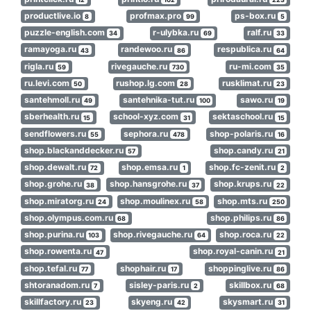
productlive.io
profmax.pro
ps-box.ru
8
99
5
puzzle-english.com
r-ulybka.ru
ralf.ru
34
69
33
ramayoga.ru
randewoo.ru
respublica.ru
43
86
64
rigla.ru
rivegauche.ru
ru-mi.com
59
730
35
ru.levi.com
rushop.lg.com
rusklimat.ru
50
28
23
santehmoll.ru
santehnika-tut.ru
sawo.ru
49
100
19
sberhealth.ru
school-xyz.com
sektaschool.ru
15
31
15
sendflowers.ru
sephora.ru
shop-polaris.ru
55
478
16
shop.blackanddecker.ru
shop.candy.ru
57
21
shop.dewalt.ru
shop.emsa.ru
shop.fc-zenit.ru
72
1
2
shop.grohe.ru
shop.hansgrohe.ru
shop.krups.ru
38
37
22
shop.miratorg.ru
shop.moulinex.ru
shop.mts.ru
24
58
250
shop.olympus.com.ru
shop.philips.ru
68
86
shop.purina.ru
shop.rivegauche.ru
shop.roca.ru
103
64
22
shop.rowenta.ru
shop.royal-canin.ru
47
21
shop.tefal.ru
shophair.ru
shoppinglive.ru
77
17
86
shtoranadom.ru
sisley-paris.ru
skillbox.ru
7
2
68
skillfactory.ru
skyeng.ru
skysmart.ru
23
42
31